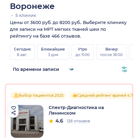
Воронеже
5 клиник
Цены от 3600 руб. до 8200 руб.. Выберите клинику
для записи на МРТ мягких тканей шеи по
рейтингу на базе 466 отзывов.
Сегодня
Ближайшие
Утро
Вечер
В
8 авг.
3 дня
до 11:00
после 18:00
8 а
Выбор пациентов 2025
Средний рейтинг врачей 4.7
Спектр-Диагностика на
Ленинском
4.6
128 отзывов