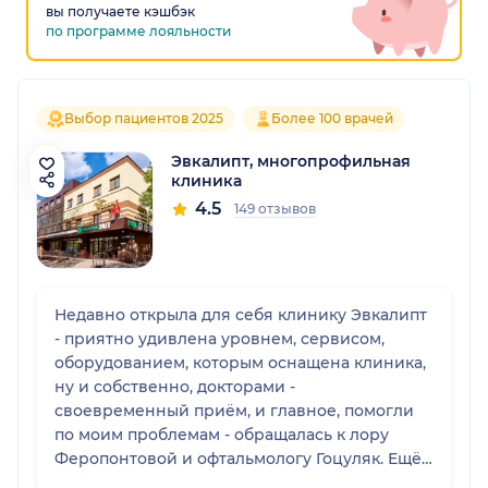
вы получаете кэшбэк
по программе лояльности
Выбор пациентов 2025
Более 100 врачей
Эвкалипт, многопрофильная
клиника
4.5
149 отзывов
Недавно открыла для себя клинику Эвкалипт
- приятно удивлена уровнем, сервисом,
оборудованием, которым оснащена клиника,
ну и собственно, докторами -
своевременный приëм, и главное, помогли
по моим проблемам - обращалась к лору
Феропонтовой и офтальмологу Гоцуляк. Ещё
делала там же МРТ - порекомендавали, вроде