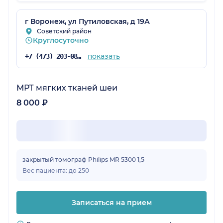
как мрт аппарат лучший в Воронеже. В
общем, комфортное для меня медицинское
г Воронеж, ул Путиловская, д 19А
учреждение.
Советский район
Круглосуточно
показать
+7 (473) 203-08-53
МРТ мягких тканей шеи
8 000 ₽
закрытый томограф Philips MR 5300 1,5
Вес пациента: до 250
Записаться на прием