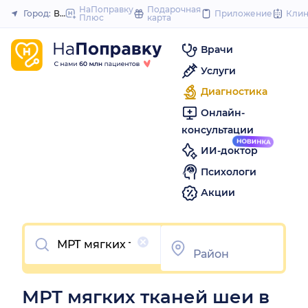
to
НаПоправку
Подарочная
Город:
Воронеж
Приложение
Кли
Плюс
карта
Закрыть
content
Врачи
Услуги
Диагностика
Онлайн-
консультации
ИИ-доктор
Психологи
Акции
Очистить
МРТ мягких тканей шеи в