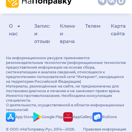
О
Запись
Клиникам
Телемедицина
Карта
нас
и
и
сайта
отзывы
врачам
На информационном ресурсе применяются
рекомендательные технологии (информационные технологии
предоставления информации на основе сбора,
систематизации и анализа сведений, относящихся к
предпочтениям пользователей сети "Интернет", находящихся
на территории Российской Федерации)
Материалы, размещённые на сайте, не предназначены для
постановки диагноза и лечения и не заменяют приём врача.
Имеются противопоказания. Необходима консультация
специалиста.
О деятельности, осуществляемой в области информационных
технологий
App Store
Google Play
AppGallery
RuStore
© ООО «НаПоправку.Ру», 2014—2026.
Правовая информация