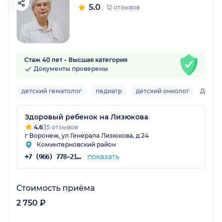
5.0
12 отзывов
Стаж 40 лет
Высшая категория
Документы проверены
детский гематолог
педиатр
детский онколог
Детск
Здоровый ребенок на Лизюкова
4.6
35 отзывов
г Воронеж, ул Генерала Лизюкова, д 24
Коминтерновский район
показать
+7 (966) 778-21-79
Стоимость приёма
2 750 ₽