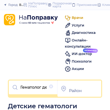
to
НаПоправку
Подарочная
Город:
Воронеж
Приложение
Кли
Плюс
карта
Закрыть
content
Врачи
Услуги
Диагностика
Онлайн-
консультации
ИИ-доктор
Психологи
Акции
Очистить
Детские гематологи