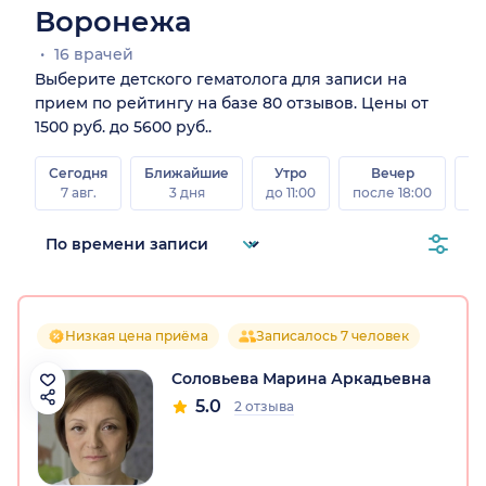
Воронежа
16 врачей
Выберите детского гематолога для записи на
прием по рейтингу на базе 80 отзывов. Цены от
1500 руб. до 5600 руб..
Сегодня
Ближайшие
Утро
Вечер
В
7 авг.
3 дня
до 11:00
после 18:00
8 а
Низкая цена приёма
Записалось 7 человек
Соловьева Марина Аркадьевна
5.0
2 отзыва