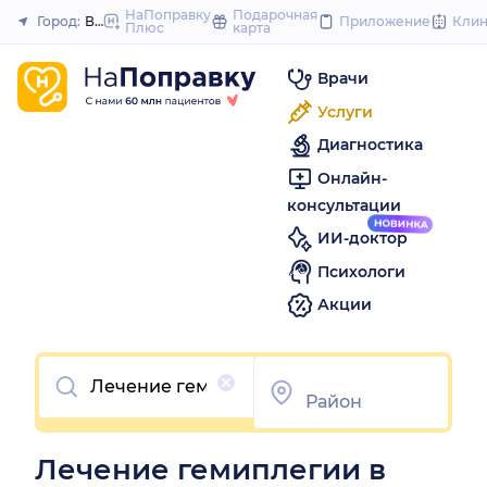
to
НаПоправку
Подарочная
Город:
Воронеж
Приложение
Кли
Плюс
карта
Закрыть
content
Врачи
Услуги
Диагностика
Онлайн-
консультации
ИИ-доктор
Психологи
Акции
Очистить
Лечение гемиплегии в