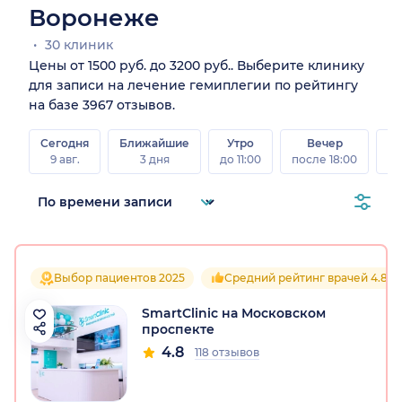
Воронеже
30 клиник
Цены от 1500 руб. до 3200 руб.. Выберите клинику
для записи на лечение гемиплегии по рейтингу
на базе 3967 отзывов.
Сегодня
Ближайшие
Утро
Вечер
В
9 авг.
3 дня
до 11:00
после 18:00
8 а
Выбор пациентов 2025
Средний рейтинг врачей 4.8
SmartClinic на Московском
проспекте
4.8
118 отзывов