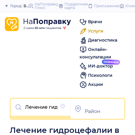
to
НаПоправку
Подарочная
Город:
Воронеж
Приложение
Кли
Плюс
карта
Закрыть
content
Врачи
Услуги
Диагностика
Онлайн-
консультации
ИИ-доктор
Психологи
Акции
Очистить
Лечение гидроцефалии в