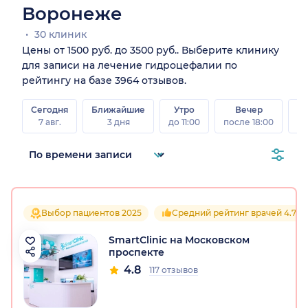
Воронеже
30 клиник
Цены от 1500 руб. до 3500 руб.. Выберите клинику
для записи на лечение гидроцефалии по
рейтингу на базе 3964 отзывов.
Сегодня
Ближайшие
Утро
Вечер
В
7 авг.
3 дня
до 11:00
после 18:00
8 а
Выбор пациентов 2025
Средний рейтинг врачей 4.7
SmartClinic на Московском
проспекте
4.8
117 отзывов