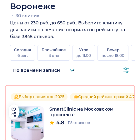
Воронеже
30 клиник
Цены от 230 руб. до 650 руб.. Выберите клинику
для записи на лечение псориаза по рейтингу на
базе 3845 отзывов.
Сегодня
Ближайшие
Утро
Вечер
В
6 авг.
3 дня
до 11:00
после 18:00
8 а
Выбор пациентов 2025
Средний рейтинг врачей 4.7
SmartClinic на Московском
проспекте
4.8
115 отзывов