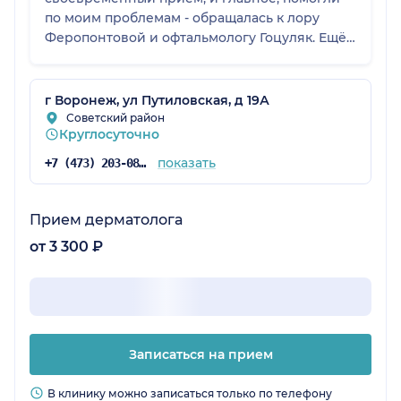
по моим проблемам - обращалась к лору
Феропонтовой и офтальмологу Гоцуляк. Ещё
делала там же МРТ - порекомендавали, вроде
как мрт аппарат лучший в Воронеже. В
общем, комфортное для меня медицинское
г Воронеж, ул Путиловская, д 19А
учреждение.
Советский район
Круглосуточно
показать
+7 (473) 203-08-53
Прием дерматолога
от 3 300 ₽
Записаться на прием
В клинику можно записаться только по телефону