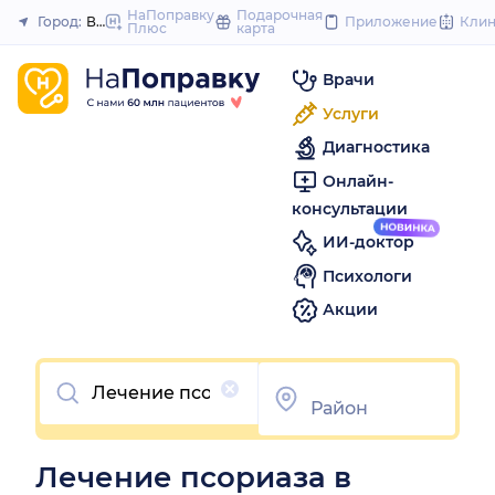
to
НаПоправку
Подарочная
Город:
Воронеж
Приложение
Кли
Плюс
карта
Закрыть
content
Врачи
Услуги
Диагностика
Онлайн-
консультации
ИИ-доктор
Психологи
Акции
Очистить
Лечение псориаза в