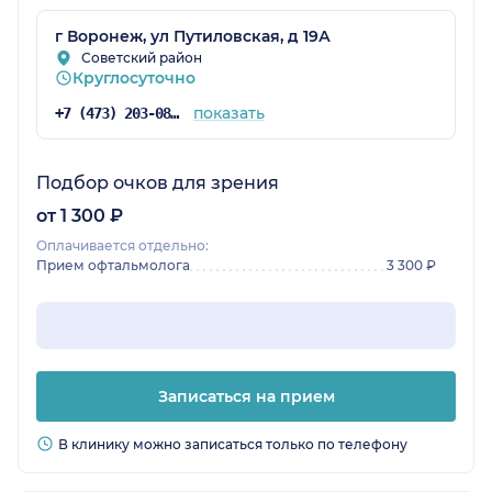
как мрт аппарат лучший в Воронеже. В
общем, комфортное для меня медицинское
г Воронеж, ул Путиловская, д 19А
учреждение.
Советский район
Круглосуточно
показать
+7 (473) 203-08-53
Подбор очков для зрения
от 1 300 ₽
Оплачивается отдельно:
Прием офтальмолога
3 300 ₽
Записаться на прием
В клинику можно записаться только по телефону