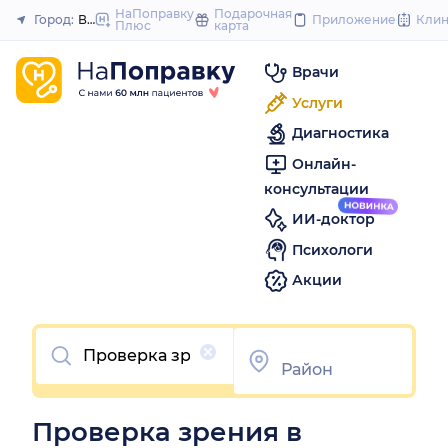
to
НаПоправку
Подарочная
Город:
Воронеж
Приложение
Кли
Плюс
карта
Закрыть
content
Врачи
Услуги
Диагностика
Онлайн-
консультации
ИИ-доктор
Психологи
Акции
Очистить
Проверка зрения в