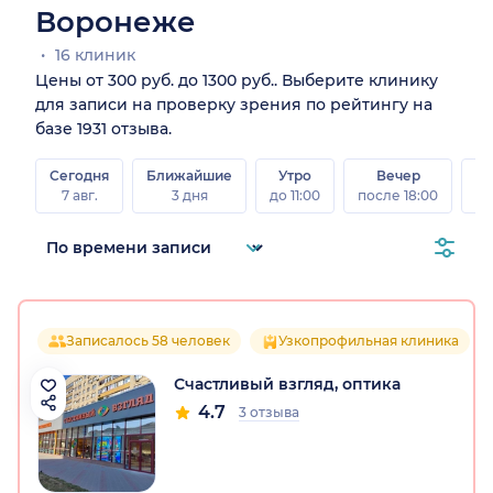
Воронеже
16 клиник
Цены от 300 руб. до 1300 руб.. Выберите клинику
для записи на проверку зрения по рейтингу на
базе 1931 отзыва.
Сегодня
Ближайшие
Утро
Вечер
В
7 авг.
3 дня
до 11:00
после 18:00
8 а
Записалось 58 человек
Узкопрофильная клиника
Счастливый взгляд, оптика
4.7
3 отзыва