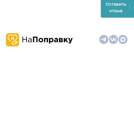
Оставить
отзыв
О
Запись
Клиникам
Телемедицина
Карта
нас
и
и
сайта
отзывы
врачам
На информационном ресурсе применяются
рекомендательные технологии (информационные технологии
предоставления информации на основе сбора,
систематизации и анализа сведений, относящихся к
предпочтениям пользователей сети "Интернет", находящихся
на территории Российской Федерации)
Материалы, размещённые на сайте, не предназначены для
постановки диагноза и лечения и не заменяют приём врача.