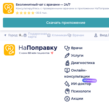
1
2
3
4
5
to
Безлимитный чат с врачами — 24/7
Закрыть
Консультируйтесь с проверенными врачами в приложении НаПоправк
content
~30.5 тыс.
Скачать приложение
Подарочная
Город:
Ядрин
Клиникам
Врачам
Вход 
карта
Врачи
Услуги
Диагностика
Онлайн-
консультации
ИИ-доктор
Психологи
Акции