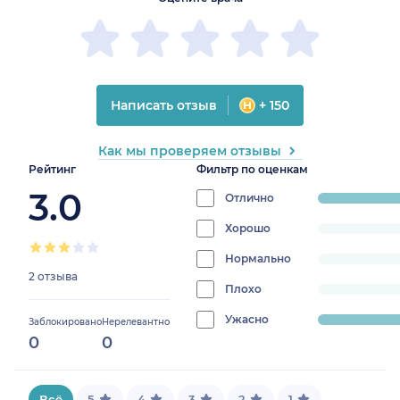
Написать отзыв
+ 150
Как мы проверяем отзывы
Рейтинг
Фильтр по оценкам
3.0
Отлично
progress:
50%
Хорошо
progress:
0%
Нормально
progress:
2 отзыва
0%
Плохо
progress:
0%
Ужасно
progress:
Заблокировано
Нерелевантно
0
0
50%
Всё
5
4
3
2
1