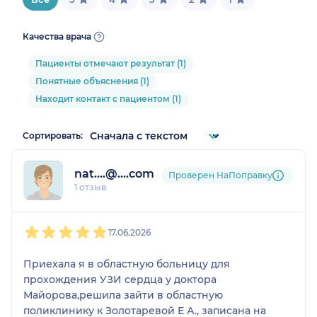
Качества врача
Пациенты отмечают результат (1)
Понятные объяснения (1)
Находит контакт с пациентом (1)
Сортировать:
nat....@....com
Проверен НаПоправку
1 отзыв
1
2
3
4
5
17.06.2026
Приехала я в областную больницу для
прохождения УЗИ сердца у доктора
Майорова,решила зайти в областную
поликлинику к Золотаревой Е А., записана на