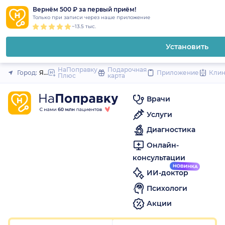
1
2
3
4
5
1
2
3
4
5
1
2
3
4
5
to
Вернём 500 ₽ за первый приём!
Закрыть
Только при записи через наше приложение
content
~13.5 тыс.
Установить
НаПоправку
Подарочная
Город:
Ярославль
Приложение
Кли
Плюс
карта
Врачи
Услуги
Диагностика
Онлайн-
консультации
ИИ-доктор
Психологи
Акции