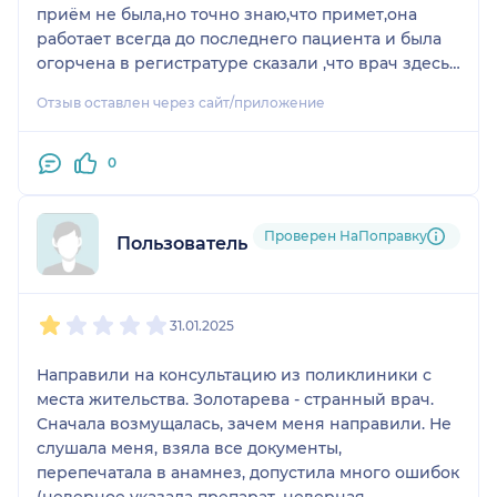
приём не была,но точно знаю,что примет,она
работает всегда до последнего пациента и была
огорчена в регистратуре сказали ,что врач здесь
больше не работает. Как искать,где работает
Отзыв оставлен через сайт/приложение
сейчас? Нашла в интернете мед.клинику,а там в
списке работающих врачей Елизавета
Анатольевна! Моей радости не было предела!!!!
0
Позвонила и очень приятный голос регистратора
любезно записала меня на прием к врачу.Хочу
выразить искреннюю благодарность врачу
Проверен НаПоправку
Пользователь НаПоправку
Золотаревой Елизавете Анатольевне за высокий
профессионализм,внимательное отношение и
1
2
3
4
5
человеческое участие. С первых минут приема
31.01.2025
чувствуется,что перед тобой настоящий
специалист,который не просто назначает
Направили на консультацию из поликлиники с
лечение,а глубоко вникает в состояние
места жительства. Золотарева - странный врач.
пациента,анализирует все результаты
Сначала возмущалась, зачем меня направили. Не
обследований и объясняет каждое свое решение.
слушала меня, взяла все документы,
Елизавета Анатольевна обладает редким
перепечатала в анамнез, допустила много ошибок
сочетанием компетентности. Она умеет
(неверное указала препарат, неверная