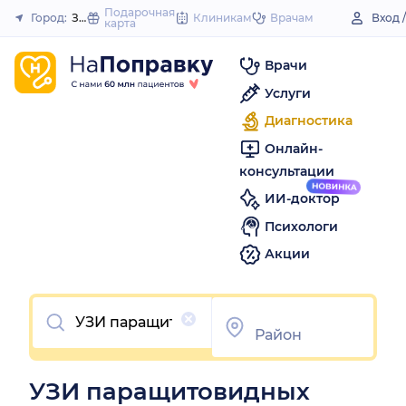
to
Подарочная
Город:
Заинск
Клиникам
Врачам
Вход 
карта
Закрыть
content
Врачи
Услуги
Диагностика
Онлайн-
консультации
ИИ-доктор
Психологи
Акции
Очистить
УЗИ паращитовидных