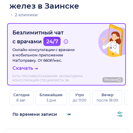
желез в Заинске
2 клиники
Безлимитный чат
с врачами
24/7
Онлайн-консультации с врачами
в мобильном приложении
НаПоправку. От 660₽/мес.
Скачать
ЕСТЬ ПРОТИВОПОКАЗАНИЯ. НЕОБХОДИМА
Реклама
КОНСУЛЬТАЦИЯ СПЕЦИАЛИСТА. 18+
Сегодня
Ближайшие
Утро
Вечер
В
8 авг.
3 дня
до 11:00
после 18:00
8 а