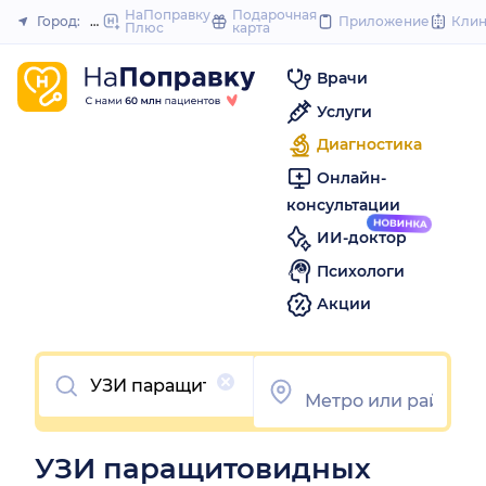
to
НаПоправку
Подарочная
Город:
Новосибирск
Приложение
Кли
Плюс
карта
Закрыть
content
Врачи
Услуги
Диагностика
Онлайн-
консультации
ИИ-доктор
Психологи
Акции
Очистить
УЗИ паращитовидных