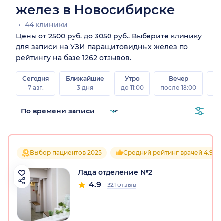
желез в Новосибирске
44 клиники
Цены от 2500 руб. до 3050 руб.. Выберите клинику
для записи на УЗИ паращитовидных желез по
рейтингу на базе 1262 отзывов.
Сегодня
Ближайшие
Утро
Вечер
В
7 авг.
3 дня
до 11:00
после 18:00
8 а
Выбор пациентов 2025
Средний рейтинг врачей 4.9
Лада отделение №2
4.9
321 отзыв