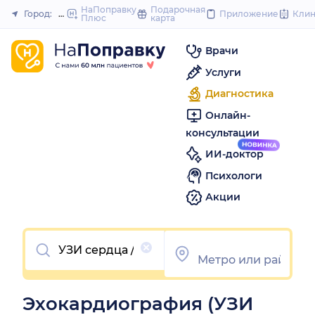
to
НаПоправку
Подарочная
Город:
Новосибирск
Приложение
Кли
Плюс
карта
Закрыть
content
Врачи
Услуги
Диагностика
Онлайн-
консультации
ИИ-доктор
Психологи
Акции
Очистить
Эхокардиография (УЗИ