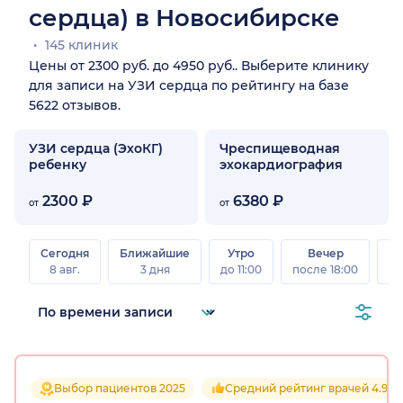
сердца) в Новосибирске
145 клиник
Цены от 2300 руб. до 4950 руб.. Выберите клинику
для записи на УЗИ сердца по рейтингу на базе
5622 отзывов.
УЗИ сердца (ЭхоКГ)
Чреспищеводная
ребенку
эхокардиография
2300 ₽
6380 ₽
от
от
Сегодня
Ближайшие
Утро
Вечер
В
8 авг.
3 дня
до 11:00
после 18:00
8 а
Выбор пациентов 2025
Средний рейтинг врачей 4.9