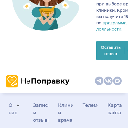
при выборе в
клиники. Кром
вы получите 1
по
программе
лояльности.
Оставить
отзыв
О
Запись
Клиникам
Телемедицина
Карта
нас
и
и
сайта
отзывы
врачам