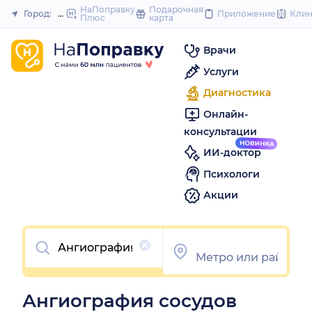
to
НаПоправку
Подарочная
Город:
Новосибирск
Приложение
Кли
Плюс
карта
Закрыть
content
Врачи
Услуги
Диагностика
Онлайн-
консультации
ИИ-доктор
Психологи
Акции
Очистить
Ангиография сосудов