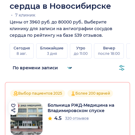
сердца в Новосибирске
7 клиник
Цены от 3960 руб. до 80000 руб.. Выберите
клинику для записи на ангиографии сосудов
сердца по рейтингу на базе 539 отзывов.
Сегодня
Ближайшие
Утро
Вечер
В
8 авг.
3 дня
до 11:00
после 18:00
8 а
Выбор пациентов 2025
Более 200 врачей
Больница РЖД-Медицина на
Владимировском спуске
4.5
320 отзывов