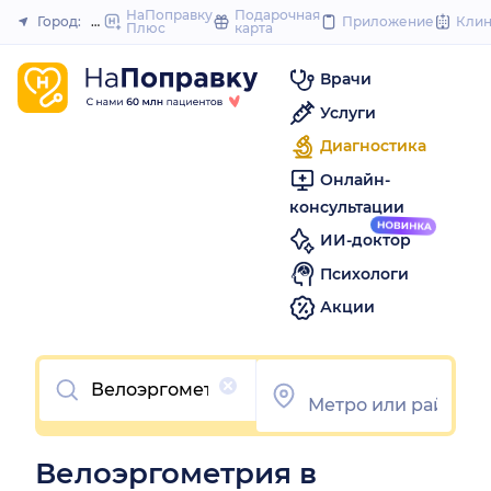
to
НаПоправку
Подарочная
Город:
Новосибирск
Приложение
Кли
Плюс
карта
Закрыть
content
Врачи
Услуги
Диагностика
Онлайн-
консультации
ИИ-доктор
Психологи
Акции
Очистить
Велоэргометрия в