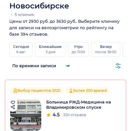
Новосибирске
5 клиник
Цены от 2930 руб. до 3630 руб.. Выберите клинику
для записи на велоэргометрии по рейтингу на
базе 394 отзывов.
Сегодня
Ближайшие
Утро
Вечер
В
6 авг.
3 дня
до 11:00
после 18:00
8 а
Выбор пациентов 2025
Более 200 врачей
Больница РЖД-Медицина на
Владимировском спуске
4.5
320 отзывов