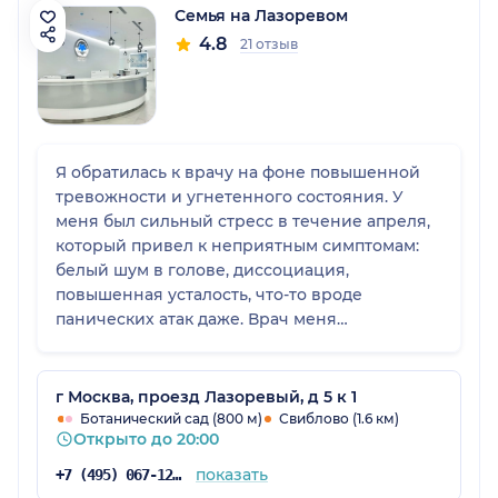
Семья на Лазоревом
4.8
21 отзыв
Я обратилась к врачу на фоне повышенной
тревожности и угнетенного состояния. У
меня был сильный стресс в течение апреля,
который привел к неприятным симптомам:
белый шум в голове, диссоциация,
повышенная усталость, что-то вроде
панических атак даже. Врач меня
внимательно выслушала, дала заполнить
анкету и назначила лечение в несколько
этапов: сначала - минимальная терапия,
г Москва, проезд Лазоревый, д 5 к 1
далее - препараты для поддержки сна и
Ботанический сад (800 м)
Свиблово (1.6 км)
Открыто до 20:00
уменьшения тревожности, плюс - препараты
для закрытия времени до полного действия.
показать
+7 (495) 067-12-96
Она подробно объясняла действие