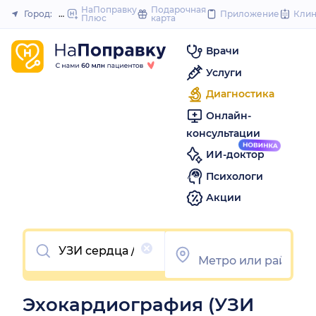
to
НаПоправку
Подарочная
Город:
Москва
Приложение
Кли
Плюс
карта
Закрыть
content
Врачи
Услуги
Диагностика
Онлайн-
консультации
ИИ-доктор
Психологи
Акции
Очистить
Эхокардиография (УЗИ