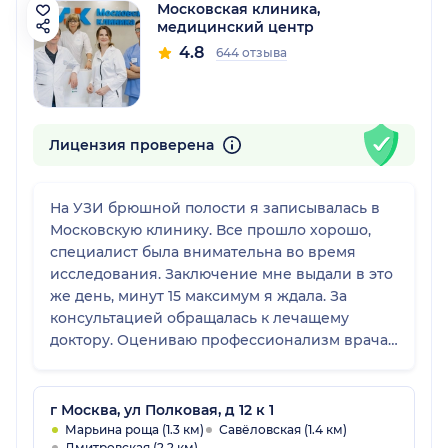
Московская клиника,
медицинский центр
4.8
644 отзыва
Лицензия проверена
На УЗИ брюшной полости я записывалась в
Московскую клинику. Все прошло хорошо,
специалист была внимательна во время
исследования. Заключение мне выдали в это
же день, минут 15 максимум я ждала. За
консультацией обращалась к лечащему
доктору. Оцениваю профессионализм врача
УЗИ на 5. В клинике все прекрасно, прием
состоялся вовремя.
г Москва, ул Полковая, д 12 к 1
Марьина роща (1.3 км)
Савёловская (1.4 км)
Дмитровская (2.2 км)