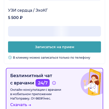
препаратов и отвечала на все мои вопросы,
не осуждая и не обесценивая. Мне
УЗИ сердца / ЭхоКГ
назначенное лечение однозначно помогает,
5 500 ₽
стала себя чувствовать лучше и смогла
сосредоточиться на работе и семье.
Благодарю специалиста! :)
Записаться на прием
В клинику можно записаться только по телефону
Безлимитный чат
с врачами
24/7
Онлайн-консультации с врачами
в мобильном приложении
НаПоправку. От 660₽/мес.
Скачать