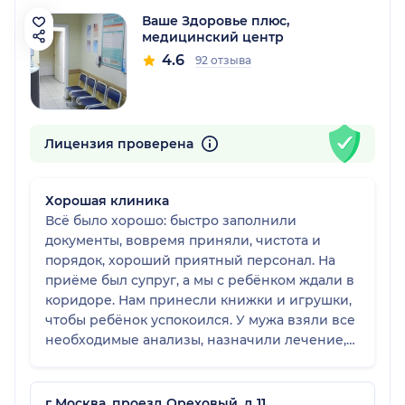
Ваше Здоровье плюс,
медицинский центр
4.6
92 отзыва
Лицензия проверена
Хорошая клиника
Всё было хорошо: быстро заполнили
документы, вовремя приняли, чистота и
порядок, хороший приятный персонал. На
приёме был супруг, а мы с ребёнком ждали в
коридоре. Нам принесли книжки и игрушки,
чтобы ребёнок успокоился. У мужа взяли все
необходимые анализы, назначили лечение,
посоветовали других специалистов для
дальнейшего осмотра. В результате терапии
муж выздоровел. Клинику рекомендуем.
г Москва, проезд Ореховый, д 11