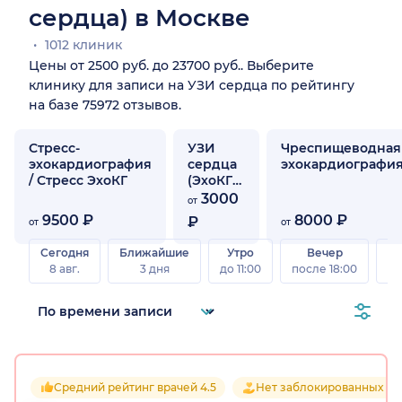
сердца) в Москве
1012 клиник
Цены от 2500 руб. до 23700 руб.. Выберите
клинику для записи на УЗИ сердца по рейтингу
на базе 75972 отзывов.
Стресс-
УЗИ
Чреспищеводная
эхокардиография
сердца
эхокардиографи
/ Стресс ЭхоКГ
(ЭхоКГ)
ребенку
3000
от
9500 ₽
8000 ₽
₽
от
от
Сегодня
Ближайшие
Утро
Вечер
В
8 авг.
3 дня
до 11:00
после 18:00
8 а
Средний рейтинг врачей 4.5
Нет заблокированных от