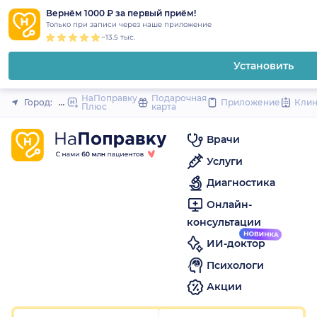
1
2
3
4
5
to
Вернём 1000 ₽ за первый приём!
Закрыть
Только при записи через наше приложение
content
~13.5 тыс.
Установить
НаПоправку
Подарочная
Город:
Москва
Приложение
Кли
Плюс
карта
Врачи
Услуги
Диагностика
Онлайн-
консультации
ИИ-доктор
Психологи
Акции