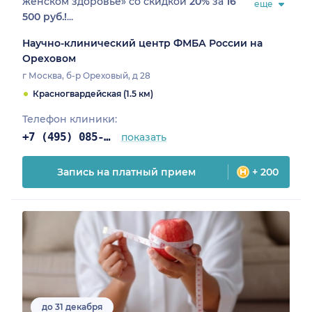
женском здоровье» со скидкой
20%
за
16
еще
500 руб.!
...
Научно-клинический центр ФМБА России на
Ореховом
г Москва, б-р Ореховый, д 28
Красногвардейская (1.5 км)
Телефон клиники:
+7 (495) 085-25-03
показать
Запись на платный прием
+ 200
до 31 декабря