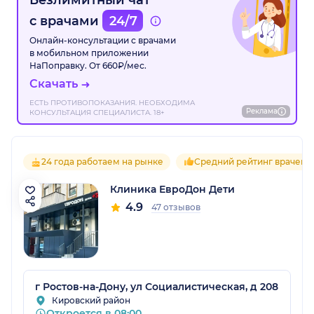
с врачами
24/7
Онлайн-консультации с врачами
в мобильном приложении
НаПоправку. От 660₽/мес.
Скачать
ЕСТЬ ПРОТИВОПОКАЗАНИЯ. НЕОБХОДИМА
Реклама
КОНСУЛЬТАЦИЯ СПЕЦИАЛИСТА. 18+
24 года работаем на рынке
Средний рейтинг врачей 4
Клиника ЕвроДон Дети
4.9
47 отзывов
г Ростов-на-Дону, ул Социалистическая, д 208
Кировский район
Откроется в 08:00