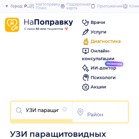
to
НаПоправку
Подарочная
Город:
Ростов-на-Дону
Приложение
Кли
Плюс
карта
Закрыть
content
Врачи
Услуги
Диагностика
Онлайн-
консультации
ИИ-доктор
Психологи
Акции
Очистить
УЗИ паращитовидных