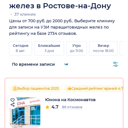
желез в Ростове-на-Дону
37 клиник
Цены от 700 руб. до 2000 руб.. Выберите клинику
для записи на УЗИ паращитовидных желез по
рейтингу на базе 2734 отзывов.
Сегодня
Ближайшие
Утро
Вечер
В
8 авг.
3 дня
до 11:00
после 18:00
8 а
Выбор пациентов 2025
Средний рейтинг врачей 4.7
Юнона на Космонавтов
4.7
86 отзывов