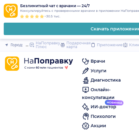
1
2
3
4
5
to
Безлимитный чат с врачами — 24/7
Закрыть
Консультируйтесь с проверенными врачами в приложении НаПоправк
content
~30.5 тыс.
Скачать приложени
НаПоправку
Подарочная
Город:
Жигулёвск
Приложение
Кли
Плюс
карта
Врачи
Услуги
Диагностика
Онлайн-
консультации
ИИ-доктор
Психологи
Акции