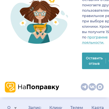
помогаете др
пользователя
правильное р
при выборе в
клиники. Кром
вы получите 1
по
программе
лояльности.
Оставить
отзыв
О
Запись
Клиникам
Телемедицина
Карта