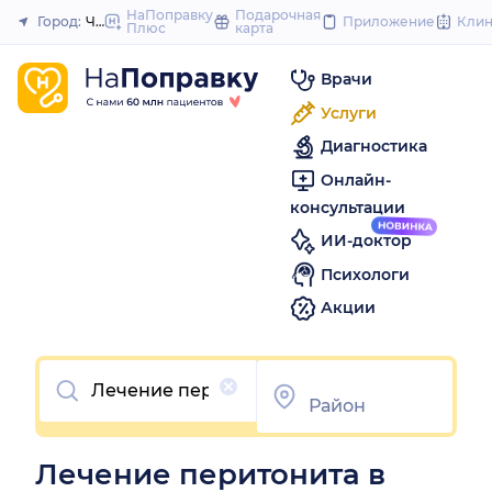
to
НаПоправку
Подарочная
Город:
Челябинск
Приложение
Кли
Плюс
карта
Закрыть
content
Врачи
Услуги
Диагностика
Онлайн-
консультации
ИИ-доктор
Психологи
Акции
Очистить
Лечение перитонита в