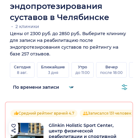
эндопротезирования
суставов в Челябинске
2 клиники
Цены от 2300 руб. до 2850 руб.. Выберите клинику
для записи на реабилитацию после
эндопротезирования суставов по рейтингу на
базе 257 отзывов.
Сегодня
Ближайшие
Утро
Вечер
В
8 авг.
3 дня
до 11:00
после 18:00
8 а
Средний рейтинг врачей 4.7
Записался 131 человек
Glinkin Holistic Sport Center,
центр физической
реабилитации и спортивной