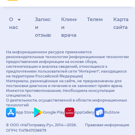
О
Запись
Клиникам
Телемедицина
Карта
нас
и
и
сайта
отзывы
врачам
На информационном ресурсе применяются
рекомендательные технологии (информационные технологии
предоставления информации на основе сбора,
систематизации и анализа сведений, относящихся к
предпочтениям пользователей сети "Интернет", находящихся
на территории Российской Федерации)
Материалы, размещённые на сайте, не предназначены для
постановки диагноза и лечения и не заменяют приём врача.
Имеются противопоказания. Необходима консультация
специалиста.
О деятельности, осуществляемой в области информационных
технологий
App Store
Google Play
AppGallery
RuStore
© ООО «НаПоправку.Ру», 2014—2026.
Правовая информация
ОГРН: 1147847038679