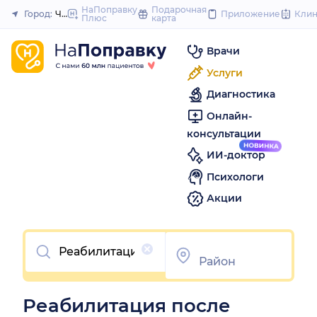
to
НаПоправку
Подарочная
Город:
Челябинск
Приложение
Кли
Плюс
карта
Закрыть
content
Врачи
Услуги
Диагностика
Онлайн-
консультации
ИИ-доктор
Психологи
Акции
Очистить
Реабилитация после