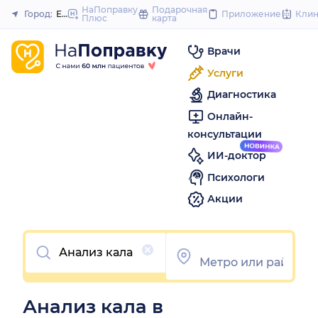
to
НаПоправку
Подарочная
Город:
Екатеринбург
Приложение
Кли
Плюс
карта
Закрыть
content
Врачи
Услуги
Диагностика
Онлайн-
консультации
ИИ-доктор
Психологи
Акции
Очистить
Анализ кала в