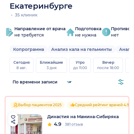
Екатеринбурге
35 клиник
Направление от врача
Подготовка
Противоп
не требуется
не нужна
нет
Копрограмма
Анализ кала на гельминты
Анали
Сегодня
Ближайшие
Утро
Вечер
В
8 авг.
3 дня
до 11:00
после 18:00
8 а
Выбор пациентов 2025
Средний рейтинг врачей 4.9
Династия на Мамина-Сибиряка
4.9
381 отзыв