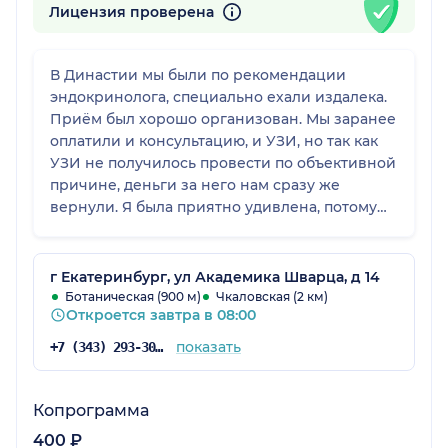
Лицензия проверена
В Династии мы были по рекомендации
эндокринолога, специально ехали издалека.
Приём был хорошо организован. Мы заранее
оплатили и консультацию, и УЗИ, но так как
УЗИ не получилось провести по объективной
причине, деньги за него нам сразу же
вернули. Я была приятно удивлена, потому
что обычно возврат на карту занимает время,
а здесь всё прошло очень быстро,
практически моментально. Доктор
г Екатеринбург, ул Академика Шварца, д 14
предлагала подождать и попробовать позже,
Ботаническая (900 м)
Чкаловская (2 км)
Откроется завтра в 08:00
но у нас уже не было возможности, нужно
было бежать к другому врачу. Отношение со
показать
+7 (343) 293-30-81
стороны клиники и врача было очень
понимающим и корректным. Клинику нашли
без проблем, ехали по навигатору,
Копрограмма
сориентироваться было удобно. В целом всё
400 ₽