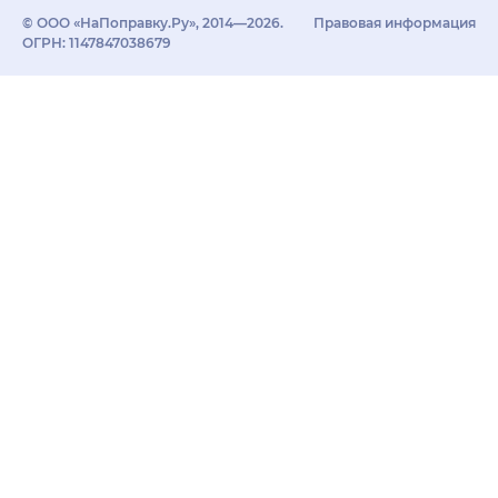
© ООО «НаПоправку.Ру», 2014—2026.
Правовая информация
ОГРН: 1147847038679