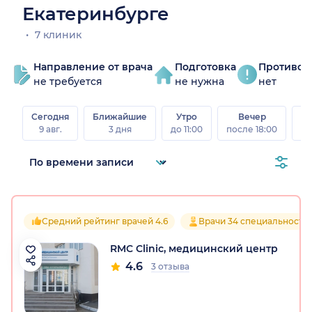
Екатеринбурге
7 клиник
Направление от врача
Подготовка
Противоп
не требуется
не нужна
нет
Сегодня
Ближайшие
Утро
Вечер
В
9 авг.
3 дня
до 11:00
после 18:00
8 а
Средний рейтинг врачей 4.6
Врачи 34 специальносте
RMC Clinic, медицинский центр
4.6
3 отзыва