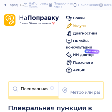
to
НаПоправку
Подарочная
Город:
Екатеринбург
Приложение
Кли
Плюс
карта
Закрыть
content
Врачи
Услуги
Диагностика
Онлайн-
консультации
ИИ-доктор
Психологи
Акции
Очистить
Плевральная пункция в