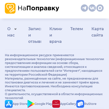
О
Запись
Клиникам
Телемедицина
Карта
нас
и
и
сайта
отзывы
врачам
На информационном ресурсе применяются
рекомендательные технологии (информационные технологии
предоставления информации на основе сбора,
систематизации и анализа сведений, относящихся к
предпочтениям пользователей сети "Интернет", находящихся
на территории Российской Федерации)
Материалы, размещённые на сайте, не предназначены для
постановки диагноза и лечения и не заменяют приём врача.
Имеются противопоказания. Необходима консультация
специалиста.
О деятельности, осуществляемой в области информационных
технологий
App Store
Google Play
AppGallery
RuStore