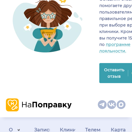
помогаете др
пользователя
правильное р
при выборе в
клиники. Кром
вы получите 1
по
программе
лояльности.
Оставить
отзыв
О
Запись
Клиникам
Телемедицина
Карта