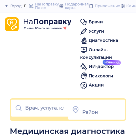
to
НаПоправку
Подарочная
Город:
Гуково
Приложение
Кли
Плюс
карта
Закрыть
content
Врачи
Услуги
Диагностика
Онлайн-
консультации
ИИ-доктор
Психологи
Акции
Медицинская диагностика