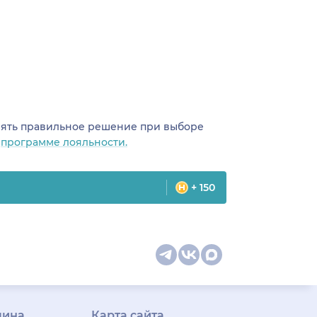
инять правильное решение при выборе
о
программе лояльности.
+ 150
цина
Карта сайта