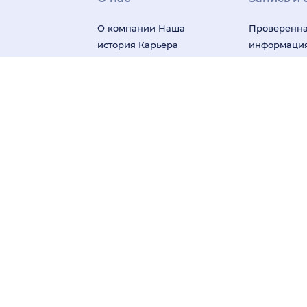
О компании
Наша
Проверенн
история
Карьера
информаци
Миссия и ценности
о врачах и 
Отзывы о нас
Пресса
Честные от
Редакция
Контакты
Бонусная п
Поддержка
пользовате
На информационном ресурсе применяются реко
систематизации и анализа сведений, относящих
Материалы, размещённые на сайте, не предназн
консультация специалиста.
О деятельности, осуществляемой в области ин
App Store
Google Play
AppGallery
© ООО «НаПоправку.Ру», 2014—2026.
ОГРН: 1147847038679