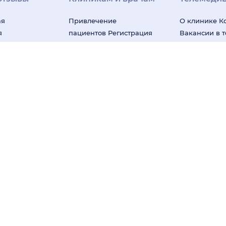
ая
Привлечение
О клинике
К
я
пациентов
Регистрация
Вакансии в 
клиниках
клиник
Регистрация
клинике
На
зывы
врачей
Все сервисы для
технологии
К
рограмма
клиник
Блог для клиник
за качество
Клиенты и кейсы
«НаПоправк
лей
Правила модерации
Онлайн-мед
База знаний для
бизнеса
Под
клиник
карта
мендательные технологии (информационные технологии предоставл
ся к предпочтениям пользователей сети "Интернет", находящихся на
ачены для постановки диагноза и лечения и не заменяют приём вра
формационных технологий
RuStore