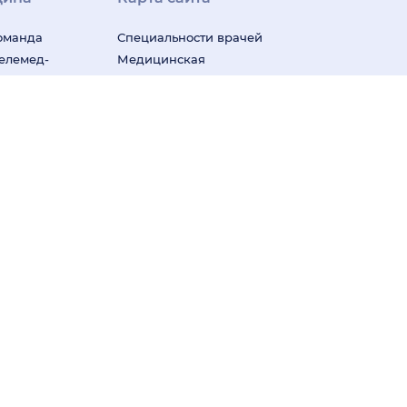
оманда
Специальности врачей
телемед-
Медицинская
ши
диагностика
ак следим
Медицинские услуги
м
Подписка
Профили врачей
у Плюс»
Профили клиник
Все
ицина для
города
арочная
ения информации на основе сбора,
 территории Российской Федерации)
ча. Имеются противопоказания. Необходима
Правовая информация