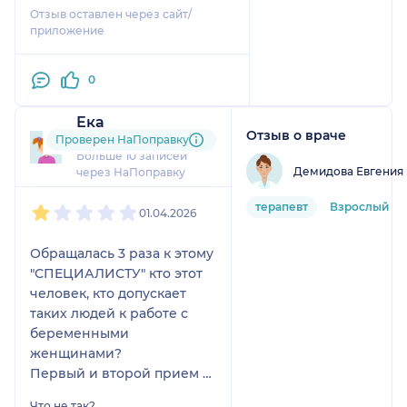
поэтому обращалась к ней
Отзыв оставлен через сайт/
спасению! Ангел-
потом еще не один раз 👍
приложение
хранитель, не иначе.
Все слова я уже сказала
лично и хочу это
0
сделать везде, где это
актуально и полезно
Ека
Отзыв о враче
другим. Антон
45 отзывов
Проверен НаПоправку
Больше 10 записей
Александрович,
Демидова Евгения 
через НаПоправку
огромное
1
2
3
4
5
человеческое спасибо
терапевт
Взрослый
01.04.2026
и низкий поклон за
Ваш нелёгкий, ценный
Обращалась 3 раза к этому
труд! Сколько
"СПЕЦИАЛИСТУ" кто этот
спасённых жизней!
человек, кто допускает
Благослови Господь
таких людей к работе с
Вас, Вашу семью и всех
беременными
Ваших близких! Будьте
женщинами?
здоровы и счастливы!
Первый и второй прием я
Понравилось:
пришла с конкретными
Понравилось всё: от
Что не так?