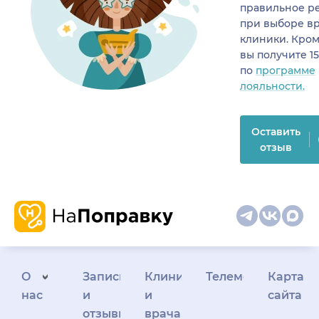
правильное р
при выборе в
клиники. Кром
вы получите 1
по
программе
лояльности.
Оставить
отзыв
О
Запись
Клиникам
Телемедицина
Карта
нас
и
и
сайта
отзывы
врачам