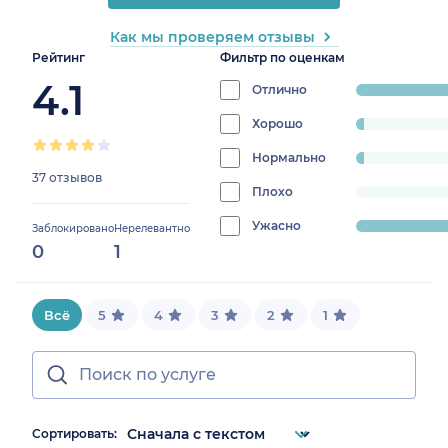
Как мы проверяем отзывы
Рейтинг
Фильтр по оценкам
4.1
Отлично
progress:
59.45945945945946%
Хорошо
progress:
2.7027027027027026%
Нормально
progress:
37 отзывов
2.7027027027027026%
Плохо
progress:
0%
Ужасно
progress:
Заблокировано
Нерелевантно
0
1
35.13513513513514%
Всё
5
4
3
2
1
Сортировать: