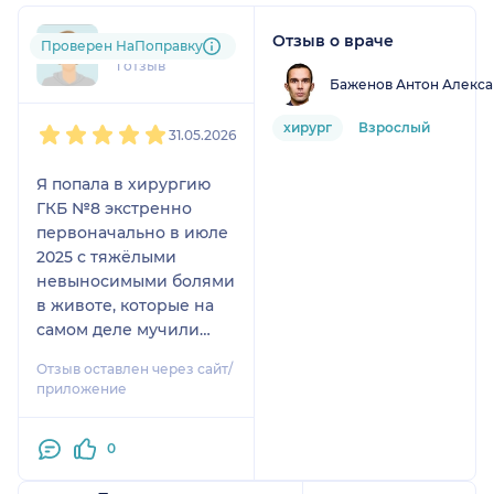
Отзыв о враче
tat....@....com
Проверен НаПоправку
1 отзыв
Баженов Антон Алекс
1
2
3
4
5
хирург
Взрослый
31.05.2026
Я попала в хирургию​
ГКБ №8 экстренно
первоначально в июле
2025 с тяжёлыми
невыносимыми болями
в животе, которые на
самом деле мучили
меня на протяжении 5
Отзыв оставлен через сайт/
лет, и никто и нигде не
приложение
мог мне помочь и
понять, что со мной. И
0
только здесь опытные
врачи-хирурги