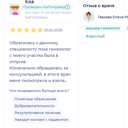
Ека
предположили мой
Отзыв о враче
45 отзывов
Проверен НаПоправку
диагноз, предложили
Больше 10 записей через
мне операцию
Гвазава Елена 
НаПоправку
(операция, к слову,
1
2
3
4
5
была проведена очень
акушер-гинеколог
29.04.2026
сложная, внутри
Взрослый
тонкого кишечника),
Обратилась к данному
благодаря этому
специалисту пока гинеколог
диагноз подтвердился,
с моего участка была в
и меня спасли! Если бы
отпуске.
не они, то дальше мог
Изначально обращалась за
бы развиться уже
консультацией, в итоге врач
некроз тканей, и исход
меня посмотрела и взяла
был бы один. Не хватит
анализы. Осмотр провела
слов, чтобы выразить
Что понравилось больше всего?
аккуратно.
благодарность за то
Так же ответила очень
Понятные объяснения
чудо, которое
подробно на все мои
Доброжелательность
совершил Баженов
вопросы, а их было не мало)
Результативное лечение
Антон Александрович
В целом от её приёма
Находит контакт с пациентом
и врачи, и профессора,
осталась очень довольна,
причастные к моему