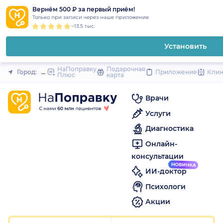
1
2
3
4
5
1
2
3
4
5
1
2
3
4
5
to
Вернём 500 ₽ за первый приём!
Закрыть
Только при записи через наше приложение
content
~13.5 тыс.
Установить
НаПоправку
Подарочная
Город:
Ижевск
Приложение
Кли
Плюс
карта
Врачи
Услуги
Диагностика
Онлайн-
консультации
ИИ-доктор
Психологи
Акции