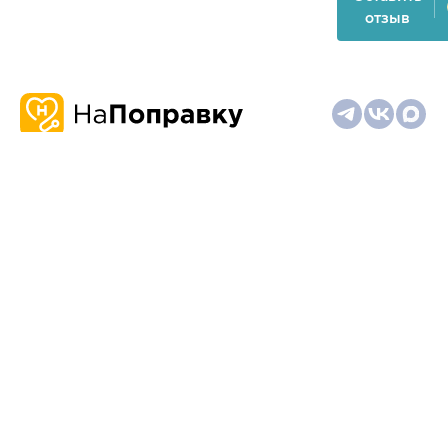
отзыв
О
Запись
Клиникам
Телемедицина
Карта
нас
и
и
сайта
отзывы
врачам
На информационном ресурсе применяются
рекомендательные технологии (информационные технологии
предоставления информации на основе сбора,
систематизации и анализа сведений, относящихся к
предпочтениям пользователей сети "Интернет", находящихся
на территории Российской Федерации)
Материалы, размещённые на сайте, не предназначены для
постановки диагноза и лечения и не заменяют приём врача.
Имеются противопоказания. Необходима консультация