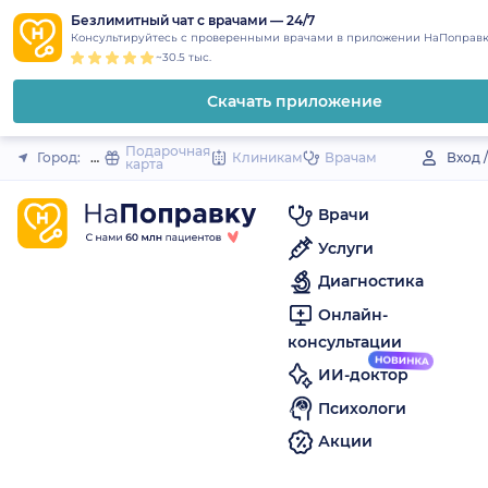
1
2
3
4
5
to
Безлимитный чат с врачами — 24/7
Закрыть
Консультируйтесь с проверенными врачами в приложении НаПоправк
content
~30.5 тыс.
Скачать приложение
Подарочная
Город:
Изобильный
Клиникам
Врачам
Вход 
карта
Врачи
Услуги
Диагностика
Онлайн-
консультации
ИИ-доктор
Психологи
Акции