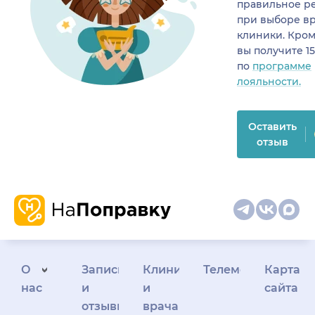
правильное р
при выборе в
клиники. Кром
вы получите 1
по
программе
лояльности.
Оставить
отзыв
О
Запись
Клиникам
Телемедицина
Карта
нас
и
и
сайта
отзывы
врачам