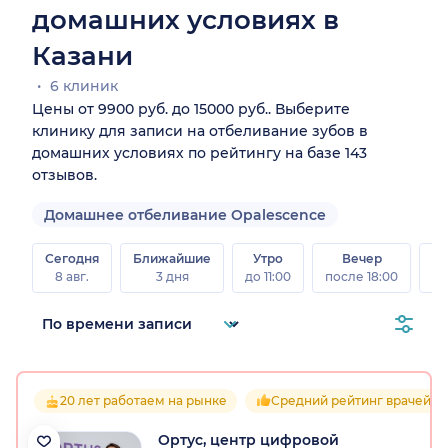
домашних условиях в
Казани
6 клиник
Цены от 9900 руб. до 15000 руб.. Выберите
клинику для записи на отбеливание зубов в
домашних условиях по рейтингу на базе 143
отзывов.
Домашнее отбеливание Opalescence
Сегодня
Ближайшие
Утро
Вечер
В
8 авг.
3 дня
до 11:00
после 18:00
8 а
20 лет работаем на рынке
Средний рейтинг врачей 4.
Ортус, центр цифровой