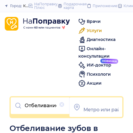
to
НаПоправку
Подарочная
Город:
Казань
Приложение
Кли
Плюс
карта
Закрыть
content
Врачи
Услуги
Диагностика
Онлайн-
консультации
ИИ-доктор
Психологи
Акции
Очистить
Отбеливание зубов в