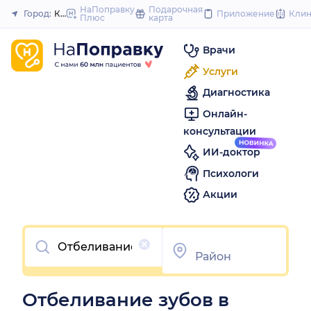
to
НаПоправку
Подарочная
Город:
Краснодар
Приложение
Кли
Плюс
карта
Закрыть
content
Врачи
Услуги
Диагностика
Онлайн-
консультации
ИИ-доктор
Психологи
Акции
Очистить
Отбеливание зубов в