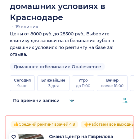
домашних условиях в
Краснодаре
19 клиник
Цены от 8000 руб. до 28500 руб.. Выберите
клинику для записи на отбеливание зубов в
домашних условиях по рейтингу на базе 351
отзыва.
Домашнее отбеливание Opalescence
Сегодня
Ближайшие
Утро
Вечер
В
9 авг.
3 дня
до 11:00
после 18:00
8 а
Средний рейтинг врачей 4.8
Работаем все выходные
Смайл Центр на Гаврилова