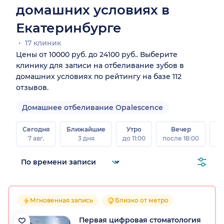
домашних условиях в
Екатеринбурге
17 клиник
Цены от 10000 руб. до 24100 руб.. Выберите
клинику для записи на отбеливание зубов в
домашних условиях по рейтингу на базе 112
отзывов.
Домашнее отбеливание Opalescence
Сегодня
Ближайшие
Утро
Вечер
В
7 авг.
3 дня
до 11:00
после 18:00
8 а
Мгновенная запись
Близко от метро
Первая цифровая стоматология