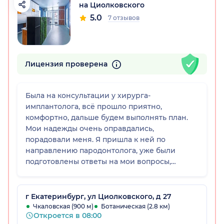
на Циолковского
5.0
7 отзывов
Лицензия проверена
Была на консультации у хирурга-
имплантолога, всё прошло приятно,
комфортно, дальше будем выполнять план.
Мои надежды очень оправдались,
порадовали меня. Я пришла к ней по
направлению пародонтолога, уже были
подготовлены ответы на мои вопросы,
составили план действий. Мне будут удалять
зуб и устанавливать имплант одновременно.
Клиника приятная, комфортная, на
г Екатеринбург, ул Циолковского, д 27
ресепшене доброжелательные девушки.
Чкаловская (900 м)
Ботаническая (2.8 км)
Откроется в 08:00
Документы оформили быстро, очереди