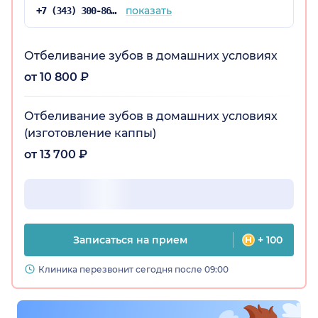
никакой нет. Комфортная зона ожидания с
показать
+7 (343) 300-86-92
телевизором, кофе, с зарядниками. Есть
индивидуальные стоматологические
наборчики, всё современно, всё круто.
Отбеливание зубов в домашних условиях
от 10 800 ₽
Отбеливание зубов в домашних условиях
(изготовление каппы)
от 13 700 ₽
Записаться на прием
+ 100
Клиника перезвонит сегодня после 09:00