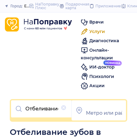
to
НаПоправку
Подарочная
Город:
Екатеринбург
Приложение
Кли
Плюс
карта
Закрыть
content
Врачи
Услуги
Диагностика
Онлайн-
консультации
ИИ-доктор
Психологи
Акции
Очистить
Отбеливание зубов в