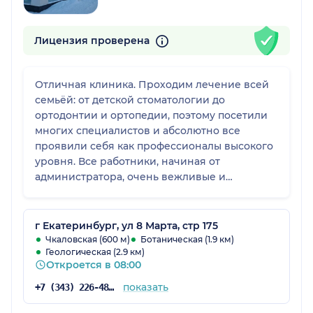
Лицензия проверена
Отличная клиника. Проходим лечение всей
семьёй: от детской стоматологии до
ортодонтии и ортопедии, поэтому посетили
многих специалистов и абсолютно все
проявили себя как профессионалы высокого
уровня. Все работники, начиная от
администратора, очень вежливые и
внимательные, готовы пойти на встречу.
Также есть возможность срочного приёма
при экстренных ситуациях.
г Екатеринбург, ул 8 Марта, стр 175
Чкаловская (600 м)
Ботаническая (1.9 км)
Геологическая (2.9 км)
Откроется в 08:00
показать
+7 (343) 226-48-56