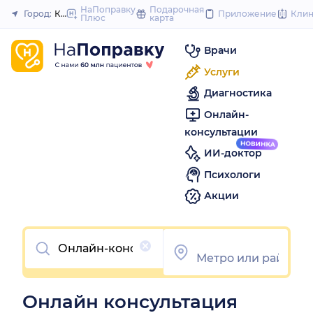
to
НаПоправку
Подарочная
Город:
Казань
Приложение
Кли
Плюс
карта
Закрыть
content
Врачи
Услуги
Диагностика
Онлайн-
консультации
ИИ-доктор
Психологи
Акции
Очистить
Онлайн консультация