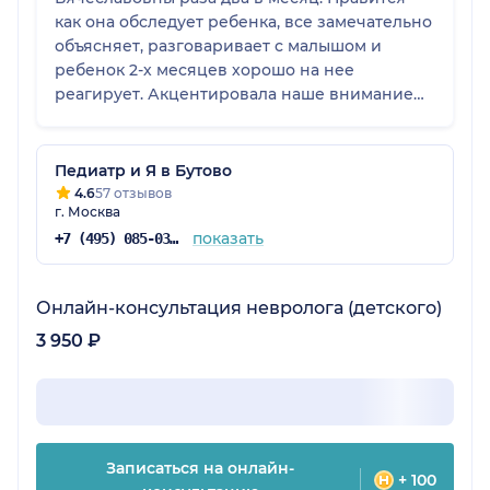
как она обследует ребенка, все замечательно
объясняет, разговаривает с малышом и
ребенок 2-х месяцев хорошо на нее
реагирует. Акцентировала наше внимание
на том, что важно, подобрала лекарства и мы
увидели результат спустя время. Поэтому мы
довольны и этому доктору доверяем.
Педиатр и Я в Бутово
4.6
57 отзывов
г. Москва
показать
+7 (495) 085-03-06
Онлайн-консультация невролога (детского)
3 950 ₽
Записаться на онлайн-
+ 100