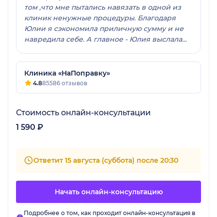
том ,что мне пытались навязать в одной из
клиник ненужные процедуры. Благодаря
Юлии я сэкономила приличную сумму и не
навредила себе. А главное - Юлия выслала
мне схему гимнастики при болях в спине.
Все ответы четкие и конкретные, все по делу.
Рекомендую данного специалиста.
Клиника «НаПоправку»
4.8
85586 отзывов
Стоимость онлайн-консультации
1 590 ₽
Ответит 15 августа (суббота) после 20:30
Начать онлайн-консультацию
Подробнее о том, как проходит онлайн-консультация в