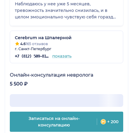
Наблюдаюсь у нее уже 5 месяцев,
тревожность значительно снизилась, и в
целом эмоционально чувствую себя гораздо
лучше. Были грамотно подобраны препараты,
подробно рассказано о побочках, и я
получила ответы на все вопросы.
Cerebrum на Шпалерной
4.6
165 отзывов
г. Санкт-Петербург
показать
+7 (812) 509-81-41
Онлайн-консультация невролога
5 500 ₽
Записаться на онлайн-
+ 200
консультацию