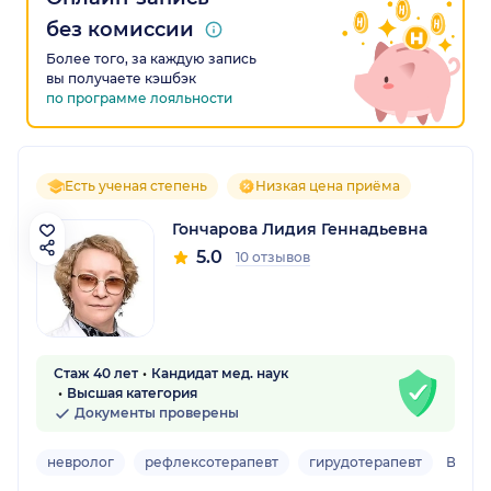
без комиссии
Более того, за каждую запись
вы получаете кэшбэк
по программе лояльности
Есть ученая степень
Низкая цена приёма
Гончарова Лидия Геннадьевна
5.0
10 отзывов
Стаж 40 лет
Кандидат мед. наук
Высшая категория
Документы проверены
невролог
рефлексотерапевт
гирудотерапевт
Взрос