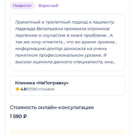
Невролог
Взрослый
Грамотный и трепетный подход к пациенту.
Надежда Витальевна проявила огромное
терпение и соучастие в моей проблеме . А
так же хочу отметить , что во время приема ,
информацию доктор доносила на очень
понятном профессиональном уровне. Я
высоко оценила данного специалиста, она
безусловно является профессионалом
своего дела . Науке нужны такие люди.
Спасибо , Надежда Витальевна , что Вы в
Клиника «НаПоправку»
своей профессии по призванию . 🙏🙏🙏
4.8
85586 отзывов
Стоимость онлайн-консультации
1 590 ₽