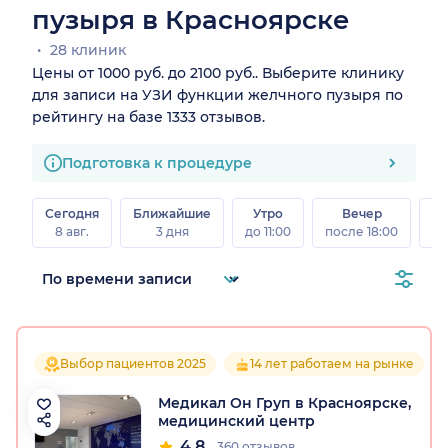
пузыря в Красноярске
28 клиник
Цены от 1000 руб. до 2100 руб.. Выберите клинику
для записи на УЗИ функции желчного пузыря по
рейтингу на базе 1333 отзывов.
Подготовка к процедуре
Сегодня
Ближайшие
Утро
Вечер
В
8 авг.
3 дня
до 11:00
после 18:00
8 а
Выбор пациентов 2025
14 лет работаем на рынке
Медикал Он Груп в Красноярске,
медицинский центр
4.8
360 отзывов