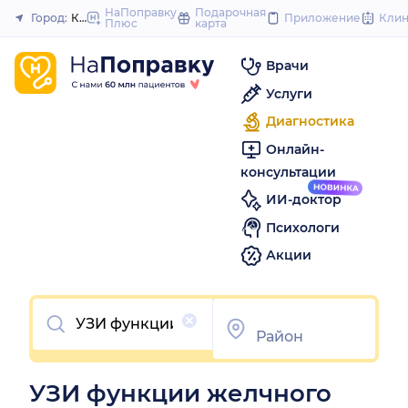
to
НаПоправку
Подарочная
Город:
Красноярск
Приложение
Кли
Плюс
карта
Закрыть
content
Врачи
Услуги
Диагностика
Онлайн-
консультации
ИИ-доктор
Психологи
Акции
Очистить
УЗИ функции желчного