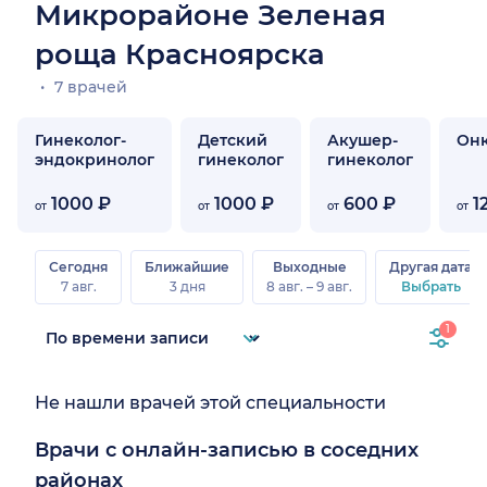
Микрорайоне Зеленая
роща Красноярска
7 врачей
Гинеколог-
Детский
Акушер-
Онк
эндокринолог
гинеколог
гинеколог
1000 ₽
1000 ₽
600 ₽
1
от
от
от
от
Сегодня
Ближайшие
Выходные
Другая дата
7 авг.
3 дня
8 авг. – 9 авг.
Выбрать
1
Не нашли врачей этой специальности
Врачи с онлайн-записью в соседних
районах