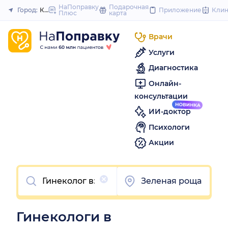
to
НаПоправку
Подарочная
Город:
Красноярск
Приложение
Кли
Плюс
карта
Закрыть
con
Врачи
Услуги
Диагностика
Онлайн-
консультации
ИИ-доктор
Психологи
Акции
Очистить
Зеленая роща
Гинекологи в