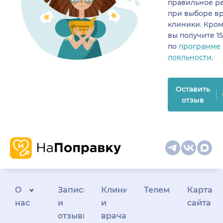
правильное р
при выборе в
клиники. Кром
вы получите 1
по
программе
лояльности.
Оставить
отзыв
О
Запись
Клиникам
Телемедицина
Карта
нас
и
и
сайта
отзывы
врачам