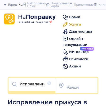
to
НаПоправку
Подарочная
Город:
Красноярск
Приложение
Кли
Плюс
карта
Закрыть
content
Врачи
Услуги
Диагностика
Онлайн-
консультации
ИИ-доктор
Психологи
Акции
Очистить
Исправление прикуса в