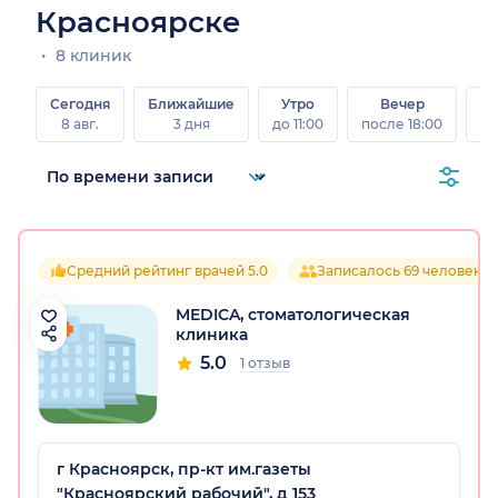
Красноярске
8 клиник
Сегодня
Ближайшие
Утро
Вечер
В
8 авг.
3 дня
до 11:00
после 18:00
8 а
Средний рейтинг врачей 5.0
Записалось 69 человек
MEDICA, стоматологическая
клиника
5.0
1 отзыв
г Красноярск, пр-кт им.газеты
"Красноярский рабочий", д 153