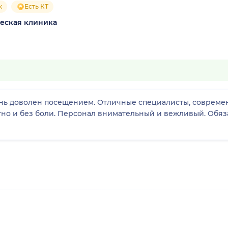
к
Есть КТ
ческая клиника
нь доволен посещением. Отличные специалисты, совреме
но и без боли. Персонал внимательный и вежливый. Обяза