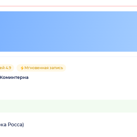
ей 4.9
Мгновенная запись
 Коминтерна
ка Росса)