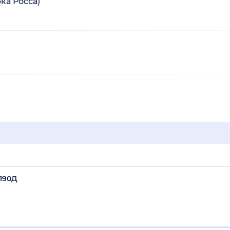
ка Росса)
 190Д