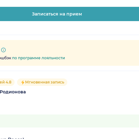
Записаться на прием
кэшбэк
по программе лояльности
ей 4.8
Мгновенная запись
 Родионова