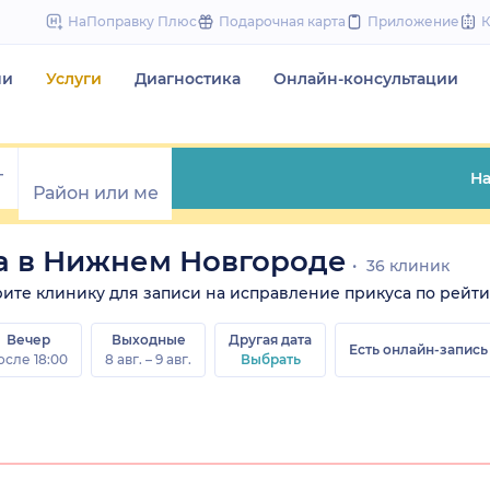
to
НаПоправку Плюс
Подарочная карта
Приложение
content
чи
Услуги
Диагностика
Онлайн-консультации
На
а в Нижнем Новгороде
36 клиник
ерите клинику для записи на исправление прикуса по рейти
Вечер
Выходные
Другая дата
Есть онлайн-запись
осле 18:00
8 авг. – 9 авг.
Выбрать