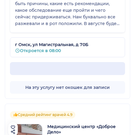
быть причины, какие есть рекомендации,
какое обследование еще пройти и чего
сейчас придерживаться. Нам буквально все
разжевали и в рот положили. В августе будем
записываться к ней снова, и я уже
рассказываю знакомым, что мы ходили к
такому доктору: если есть проблемы, можно
г Омск, ул Магистральная, д 70Б
обращаться.
Откроется в 08:00
На эту услугу нет окошек для записи
Средний рейтинг врачей 4.9
Медицинский центр «Доброе
Дело»