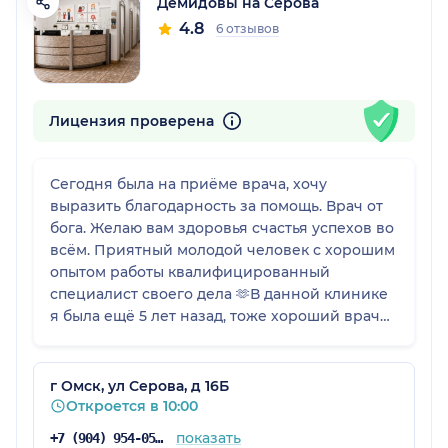
Демидовы на Серова
4.8
6 отзывов
Лицензия проверена
Сегодня была на приёме врача, хочу
выразить благодарность за помощь. Врач от
бога. Желаю вам здоровья счастья успехов во
всём. Приятный молодой человек с хорошим
опытом работы квалифицированный
специалист своего дела 🫶В данной клинике
я была ещё 5 лет назад, тоже хороший врач
был. Но сегодня ещё раз убедилась что
клиника отличная персонал вежливый
рекомендую. Спасибо вам Дорогой человек.
г Омск, ул Серова, д 16Б
Откроется в 10:00
показать
+7 (904) 954-05-49