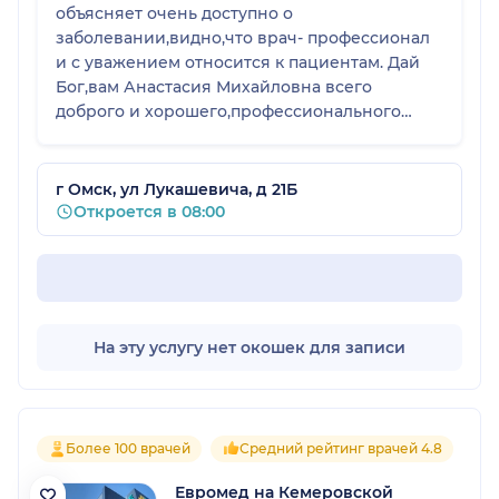
объясняет очень доступно о
заболевании,видно,что врач- профессионал
и с уважением относится к пациентам. Дай
Бог,вам Анастасия Михайловна всего
доброго и хорошего,профессионального
роста и крепкого здоровья, счастья. На таких
врачах держится наша медицина, доверие
людей. Побольше бы таких хороших
г Омск, ул Лукашевича, д 21Б
кардиологов в нашем городе.
Откроется в 08:00
На эту услугу нет окошек для записи
Более 100 врачей
Средний рейтинг врачей 4.8
Евромед на Кемеровской