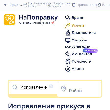
to
НаПоправку
Подарочная
Город:
Омск
Приложение
Кли
Плюс
карта
Закрыть
content
Врачи
Услуги
Диагностика
Онлайн-
консультации
ИИ-доктор
Психологи
Акции
Очистить
Исправление прикуса в