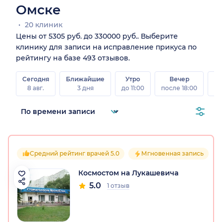
Омске
20 клиник
Цены от 5305 руб. до 330000 руб.. Выберите
клинику для записи на исправление прикуса по
рейтингу на базе 493 отзывов.
Сегодня
Ближайшие
Утро
Вечер
В
8 авг.
3 дня
до 11:00
после 18:00
8 а
Средний рейтинг врачей 5.0
Мгновенная запись
Космостом на Лукашевича
5.0
1 отзыв