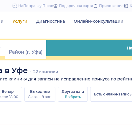
to
НаПоправку Плюс
Подарочная карта
Приложение
content
чи
Услуги
Диагностика
Онлайн-консультации
На
 в Уфе
22 клиники
ерите клинику для записи на исправление прикуса по рейтин
Вечер
Выходные
Другая дата
Есть онлайн-запись
осле 18:00
8 авг. – 9 авг.
Выбрать