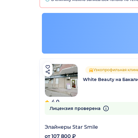
остан)
Узкопрофильная клин
White Beauty на Бакал
4.0
20 отзывов
Лицензия проверена
Элайнеры Star Smile
от 107 800 ₽