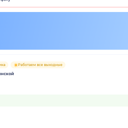
ика
Работаем все выходные
инской