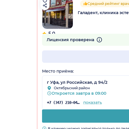
Средний рейтинг врач
Галадент, клиника эст
5.0
13 отзывов
Лицензия проверена
Место приёма:
г Уфа, ул Российская, д 94/2
Октябрьский район
Откроется завтра в 09:00
показать
+7 (347) 210-04-76
В клинику можно записаться только по те