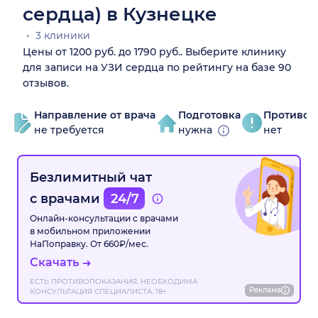
сердца) в Кузнецке
3 клиники
Цены от 1200 руб. до 1790 руб.. Выберите клинику
для записи на УЗИ сердца по рейтингу на базе 90
отзывов.
Направление от врача
Подготовка
Противоп
не требуется
нужна
нет
Безлимитный чат
с врачами
24/7
Онлайн-консультации с врачами
в мобильном приложении
НаПоправку. От 660₽/мес.
Скачать
ЕСТЬ ПРОТИВОПОКАЗАНИЯ. НЕОБХОДИМА
Реклама
КОНСУЛЬТАЦИЯ СПЕЦИАЛИСТА. 18+