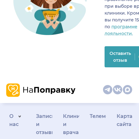
при выборе в
клиники. Кром
вы получите 1
по
программе
лояльности.
Оставить
отзыв
О
Запись
Клиникам
Телемедицина
Карта
нас
и
и
сайта
отзывы
врачам