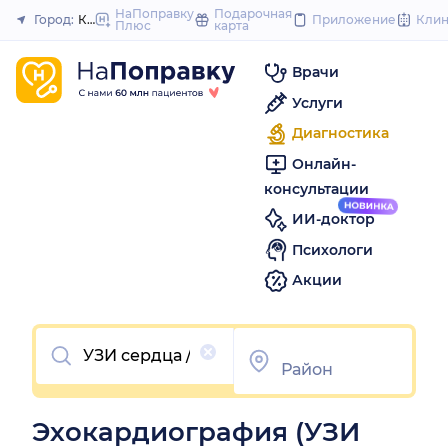
to
НаПоправку
Подарочная
Город:
Кузнецк
Приложение
Кли
Плюс
карта
Закрыть
content
Врачи
Услуги
Диагностика
Онлайн-
консультации
ИИ-доктор
Психологи
Акции
Очистить
Эхокардиография (УЗИ