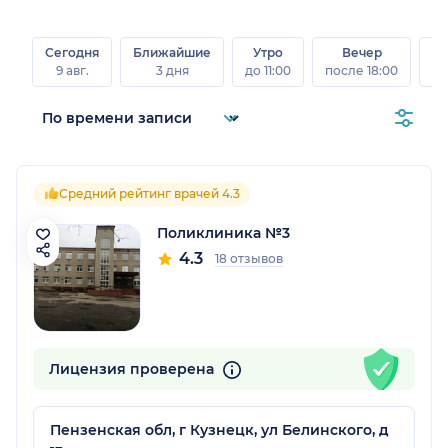
Сегодня
Ближайшие
Утро
Вечер
В
9 авг.
3 дня
до 11:00
после 18:00
8 а
Средний рейтинг врачей 4.3
Поликлиника №3
4.3
18 отзывов
Лицензия проверена
Пензенская обл, г Кузнецк, ул Белинского, д