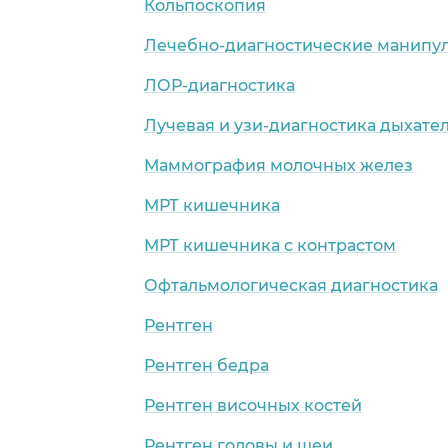
Кольпоскопия
Лечебно-диагностические манипул
ЛОР-диагностика
Лучевая и узи-диагностика дыхате
Маммография молочных желез
МРТ кишечника
МРТ кишечника с контрастом
Офтальмологическая диагностика
Рентген
Рентген бедра
Рентген височных костей
Рентген головы и шеи