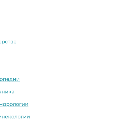
ерстве
топедии
чника
андрологии
гинекологии