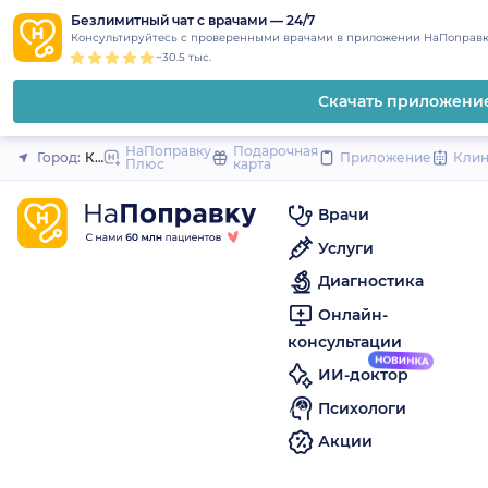
1
2
3
4
5
to
Безлимитный чат с врачами — 24/7
Закрыть
Консультируйтесь с проверенными врачами в приложении НаПоправк
content
~30.5 тыс.
Скачать приложени
НаПоправку
Подарочная
Город:
Кузнецк
Приложение
Кли
Плюс
карта
Врачи
Услуги
Диагностика
Онлайн-
консультации
ИИ-доктор
Психологи
Акции