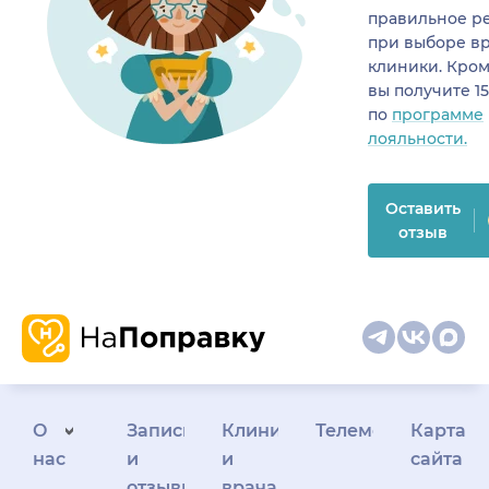
правильное р
при выборе в
клиники. Кром
вы получите 1
по
программе
лояльности.
Оставить
отзыв
О
Запись
Клиникам
Телемедицина
Карта
нас
и
и
сайта
отзывы
врачам