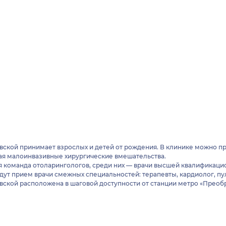
овской принимает взрослых и детей от рождения. В клинике можно п
ая малоинвазивные хирургические вмешательства.
 команда отоларингологов, среди них — врачи высшей квалификаци
едут прием врачи смежных специальностей: терапевты, кардиолог, пу
овской расположена в шаговой доступности от станции метро «Прео