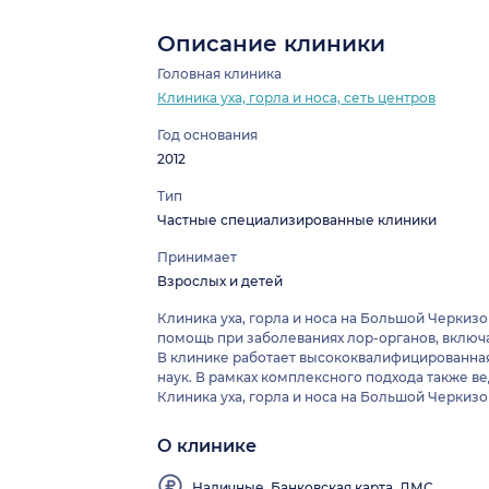
Описание клиники
Головная клиника
Клиника уха, горла и носа, сеть центров
Год основания
2012
Тип
Частные специализированные клиники
Принимает
Взрослых и детей
Клиника уха, горла и носа на Большой Черкиз
помощь при заболеваниях лор-органов, включ
В клинике работает высококвалифицированная
наук. В рамках комплексного подхода также в
Клиника уха, горла и носа на Большой Черкиз
О клинике
Врачи
Наличие
Направляем
клиники
Выдаем
детской
в стороннюю
выезжают
больничные
комнаты,
Наличные, Банковская карта, ДМС