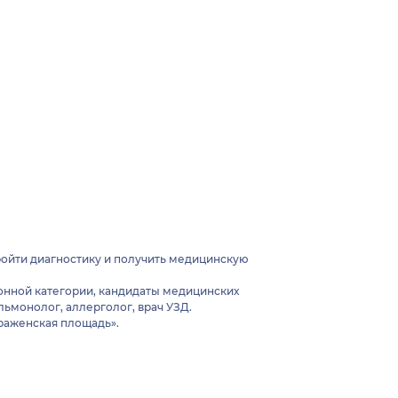
ройти диагностику и получить медицинскую
онной категории, кандидаты медицинских
льмонолог, аллерголог, врач УЗД.
браженская площадь».