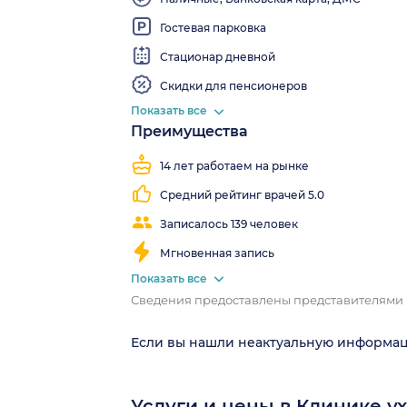
лабораторию
на дом
Wi-Fi
Гостевая парковка
Стационар дневной
Скидки для пенсионеров
Показать все
Преимущества
Близко
Работаем
Детская
Узкопрофильная
от
все
клиника
клиника
14 лет работаем на рынке
метро
выходные
Средний рейтинг врачей 5.0
Записалось 139 человек
Мгновенная запись
Показать все
Сведения предоставлены представителями
Если вы нашли неактуальную информа
Услуги и цены в Клинике у