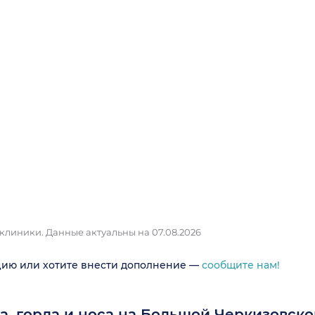
 клиники.
Данные актуальны на 07.08.2026
цию или хотите внести дополнение —
сообщите нам!
ха, горла и носа на Большой Черкизовск