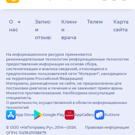
О
Запись
Клиникам
Телемедицина
Карта
нас
и
и
сайта
отзывы
врачам
На информационном ресурсе применяются
рекомендательные технологии (информационные технологии
предоставления информации на основе сбора,
систематизации и анализа сведений, относящихся к
предпочтениям пользователей сети "Интернет", находящихся
на территории Российской Федерации)
Материалы, размещённые на сайте, не предназначены для
постановки диагноза и лечения и не заменяют приём врача.
Имеются противопоказания. Необходима консультация
специалиста.
О деятельности, осуществляемой в области информационных
технологий
App Store
Google Play
AppGallery
RuStore
© ООО «НаПоправку.Ру», 2014—2026.
Правовая информация
ОГРН: 1147847038679