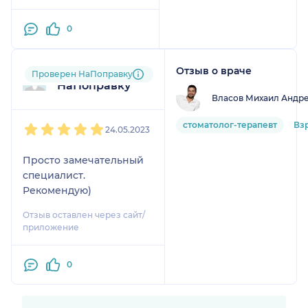
0
Отзыв о враче
Пользователь
Проверен НаПоправку
НаПоправку
Власов Михаил Андр
1
2
3
4
5
стоматолог-терапевт
Вз
24.05.2023
Просто замечательный
специалист.
Рекомендую)
Отзыв оставлен через сайт/
приложение
0