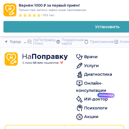
1
2
3
4
5
1
2
3
4
5
1
2
3
4
5
to
Вернём 1000 ₽ за первый приём!
Закрыть
Только при записи через наше приложение
content
~13.5 тыс.
Установить
НаПоправку
Подарочная
Город:
Москва
Приложение
Кли
Плюс
карта
Врачи
Услуги
Диагностика
Онлайн-
консультации
ИИ-доктор
Психологи
Акции