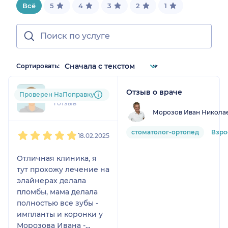
Всё
5
4
3
2
1
Сортировать:
Отзыв о враче
t_k....@....ru
Проверен НаПоправку
1 отзыв
Морозов Иван Никола
1
2
3
4
5
стоматолог-ортопед
Взро
18.02.2025
Отличная клиника, я
тут прохожу лечение на
элайнерах делала
пломбы, мама делала
полностью все зубы -
импланты и коронки у
Морозова Ивана -