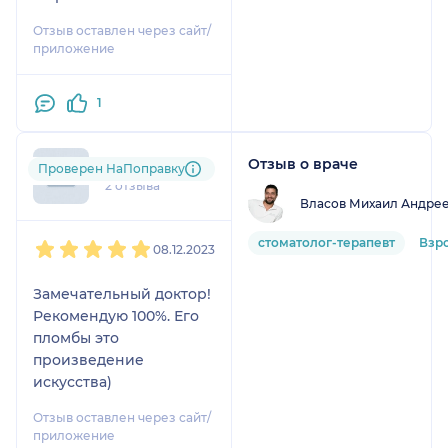
очень довольна.
Отзыв оставлен через сайт/
Рекомендую
приложение
1
Отзыв о враче
Алиса
Проверен НаПоправку
2 отзыва
Власов Михаил Андре
1
2
3
4
5
стоматолог-терапевт
Взр
08.12.2023
Замечательный доктор!
Рекомендую 100%. Его
пломбы это
произведение
искусства)
Отзыв оставлен через сайт/
приложение