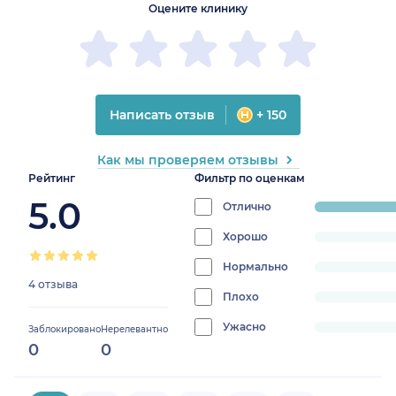
Оцените клинику
Написать отзыв
+ 150
Как мы проверяем отзывы
Рейтинг
Фильтр по оценкам
5.0
Отлично
progress:
100%
Хорошо
progress:
0%
Нормально
progress:
4 отзыва
0%
Плохо
progress:
0%
Ужасно
progress:
Заблокировано
Нерелевантно
0
0
0%