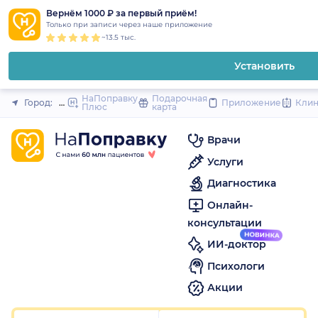
1
2
3
4
5
1
2
3
4
5
1
2
3
4
5
to
Вернём 1000 ₽ за первый приём!
Закрыть
Только при записи через наше приложение
content
~13.5 тыс.
Установить
НаПоправку
Подарочная
Город:
Москва
Приложение
Кли
Плюс
карта
Врачи
Услуги
Диагностика
Онлайн-
консультации
ИИ-доктор
Психологи
Акции