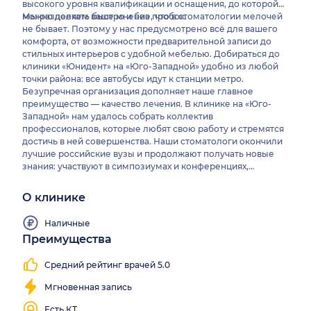
высокого уровня квалификации и оснащения, до которой
можно доехать быстро и без пробок.
Мы разделяем ваше мнение, что в стоматологии мелочей
не бывает. Поэтому у нас предусмотрено всё для вашего
комфорта, от возможности предварительной записи до
стильных интерьеров с удобной мебелью. Добираться до
клиники «Юнидент» на «Юго-Западной» удобно из любой
точки района: все автобусы идут к станции метро.
Безупречная организация дополняет наше главное
преимущество — качество лечения. В клинике на «Юго-
Западной» нам удалось собрать коллектив
профессионалов, которые любят свою работу и стремятся
достичь в ней совершенства. Наши стоматологи окончили
лучшие российские вузы и продолжают получать новые
знания: участвуют в симпозиумах и конференциях,
проходят повышение квалификации. Приём взрослых
пациентов ведут специалисты в сферах терапевтической и
О клинике
хирургической стоматологии, имплантологии, ортодонтии,
ортопедии.
Наличные
Преимущества
Работаем
все
Средний рейтинг врачей 5.0
выходные
Мгновенная запись
Есть КТ