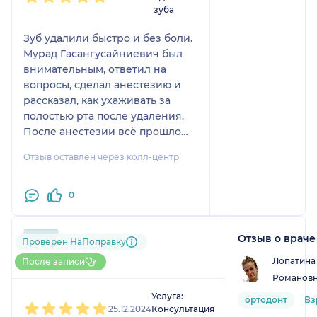
зуба
Зуб удалили быстро и без боли.
Мурад Гасангусайниевич был
внимательным, ответил на
вопросы, сделал анестезию и
рассказал, как ухаживать за
полостью рта после удаления.
После анестезии всё прошло
без отклонений.
Отзыв оставлен через колл-центр
0
Отзыв о враче
Пользователь
Проверен НаПоправку
НаПоправку
Лопатина
После записи
Романов
1
2
3
4
5
Услуга:
ортодонт
Вз
25.12.2024
Консультация