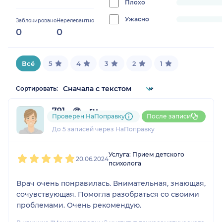
Плохо
progress:
0%
Ужасно
progress:
Заблокировано
Нерелевантно
0
0
0%
Всё
5
4
3
2
1
Сортировать:
791....@....ru
Проверен НаПоправку
После записи
1 отзыв
До 5 записей через НаПоправку
1
2
3
4
5
Услуга: Прием детского
20.06.2024
психолога
Врач очень понравилась. Внимательная, знающая,
сочувствующая. Помогла разобраться со своими
проблемами. Очень рекомендую.