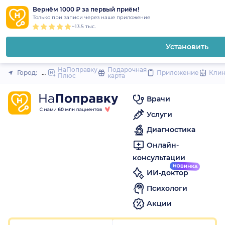
1
2
3
4
5
1
2
3
4
5
1
2
3
4
5
to
Вернём 1000 ₽ за первый приём!
Закрыть
Только при записи через наше приложение
content
~13.5 тыс.
Установить
НаПоправку
Подарочная
Город:
Москва
Приложение
Кли
Плюс
карта
Врачи
Услуги
Диагностика
Онлайн-
консультации
ИИ-доктор
Психологи
Акции