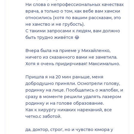
проблемный ноготь, так как до этого другой врач
Ни слова о непрофессиональных качествах
подтвердил необходимость. Весь прием занял не
врача, а только о том, как вебе вам хамски
более 2 минут, большее время из которого было
относились (хотя по вашим рассказам, это
хамское отношение врача.
не хамство и не грубость).
После приема я в недоумении вышел из
С такими запросами к людям, вам должно
кабинета и пошел к ресепшен. Там попросил
быть трудно живётся 😂
администратора позвать кого-то из главных,
чтобы прояснить, что это за хамское отношение
Вчера была на приеме у Михайленко,
врача к пациенту. К сожалению, администратор
ничего из сказанного вами не заметила.
сказал, что главврача сегодня уже нет и все, что
Хотя я очень придирчивая! Максимально.
возможно это написать отзыв в книгу жалоб и
предложений. Понимая, что данную жалобу никто
Пришла я на 20 мин раньше, меня
читать не будет, но и тратить время главврача по
добродушно приняли. Осмотрели голову,
такой мелочи тоже не хотелось, а оставлять такое
родинку на лице. Пообщались о жалобах, и
хамское отношение просто так нельзя решил все
сразу в моменте решили удалять лазером
таки написать жалобу с просьбой связаться со
родинку и на голове образование.
мной кого-то из управляющих клиники. Пока
Как к хирургу никаких нареканий, все
писал жалобу в книгу мимо прошел уже одетый
четко.с заботой.
доктор Михайленко со словами обращенными к
администратору «дай ему книгу побольше, чтобы
да, доктор, строг, но и чувство юмора у
все написал». После данной фразы доктора я