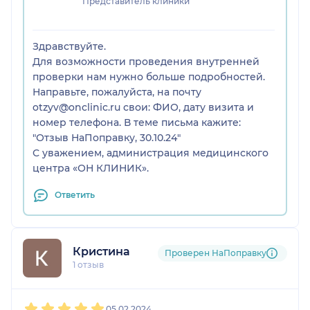
Представитель клиники
Возможно он хороший маммолог или хирург но
он в моем случае это просто кошмар
Здравствуйте.
Для возможности проведения внутренней
Готовиться обращение в суд и Минздрав
проверки нам нужно больше подробностей.
Направьте, пожалуйста, на почту
В целом этот врач не плохо сочетается с
otzyv@onclinic.ru свои: ФИО, дату визита и
клиникой он клиник на Таганке
номер телефона. В теме письма кажите:
Типа она супер вип
"Отзыв НаПоправку, 30.10.24"
Но тут можно и хамство получит и в очереди
С уважением, администрация медицинского
посидеть
центра «ОН КЛИНИК».
Никакого онлайн кабинета у них нет
Ответить
Кристина
Проверен НаПоправку
1 отзыв
1
2
3
4
5
05.02.2024