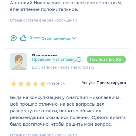
Анатолий Николаевич показался компетентным,
впечатление положительное.
Отзыв оставлен через колл-центр
0
Ответ клиники
Виктория
Проверен НаПоправку
После записи
1 отзыв
До 5 записей через НаПоправку
1
2
3
4
5
Услуга: Прием хирурга
17.09.2025
Была на консультации у Анатолия Николаевича.
Всё прошло отлично, на все вопросы дал
развернутые ответы, понятно объяснил,
рекомендации оказались полезны. Одного визита
было достаточно, чтобы решить мой вопрос.
Отзыв оставлен через колл-центр