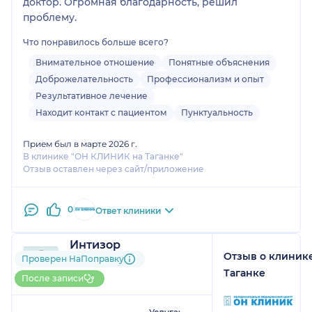
доктор. Огромная благодарность, решил
проблему.
Что понравилось больше всего?
Внимательное отношение
Понятные объяснения
Доброжелательность
Профессионализм и опыт
Результативное лечение
Находит контакт с пациентом
Пунктуальность
Прием был в марте 2026 г.
В клинике "ОН КЛИНИК на Таганке"
Отзыв оставлен через сайт/приложение
0
Ответ клиники
Интизор
Отзыв о клиник
1 отзыв
Проверен НаПоправку
До 5 записей через
Таганке
После записи
НаПоправку
1
2
3
4
5