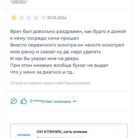
1
2
3
4
5
30.10.2024
Врач был довольно раздражен, как будто я домой
к нему посреди ночи пришел
Вместо первичного осмотра он нехотя осмотрел
мою ранку и сказал ну да, надо удалять
И как бы указал мне на дверь
При этом никаких вообще бумаг не выдал
Что у меня за диагноз и тд
Я оплатил удаление опять же ника из документов
Отзыв оставлен через сайт/приложение
не получил и результаты анализов на гистологию
так же не пришли.
Его устные рекомендации противоречат
2
Ответ клиники
здравому смыслу.
Он сказал мазать йодом или спиртом!!!
И ходить с пластырем.
В результате его рекомендации начались
ОН КЛИНИК, сеть клиник
осложнения