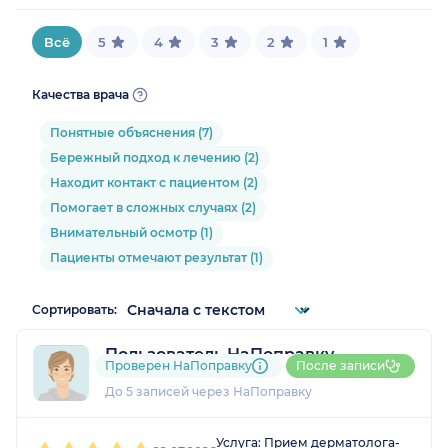
Всё
5
4
3
2
1
Качества врача
Понятные объяснения (7)
Бережный подход к лечению (2)
Находит контакт с пациентом (2)
Помогает в сложных случаях (2)
Внимательный осмотр (1)
Пациенты отмечают результат (1)
Сортировать:
Пользователь НаПоправку
Проверен НаПоправку
После записи
1 отзыв
До 5 записей через НаПоправку
1
2
3
4
5
Услуга: Прием дерматолога-