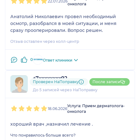
22.07.2026
онколога
Анатолий Николаевич провел необходимый
осмотр, разобрался в моей ситуации, и меня
сразу прооперировали. Вопрос решен.
Отзыв оставлен через колл-центр
0
Ответ клиники
+7xxxxxxxx92
Проверен НаПоправку
После записи
8 отзывов
и
1 оценка
До 5 записей через НаПоправку
1
2
3
4
5
Услуга: Прием дерматолога-
18.06.2026
онколога
хороший врач ,назначил лечение .
Что понравилось больше всего?