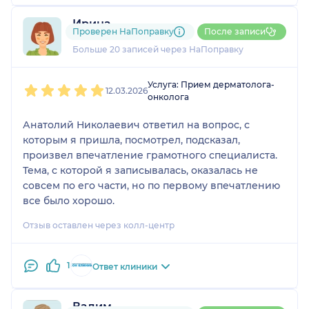
Ирина
Проверен НаПоправку
После записи
4 отзыва
и
4 оценки
Больше 20 записей через НаПоправку
1
2
3
4
5
Услуга: Прием дерматолога-
12.03.2026
онколога
Анатолий Николаевич ответил на вопрос, с
которым я пришла, посмотрел, подсказал,
произвел впечатление грамотного специалиста.
Тема, с которой я записывалась, оказалась не
совсем по его части, но по первому впечатлению
все было хорошо.
Отзыв оставлен через колл-центр
1
Ответ клиники
Вадим