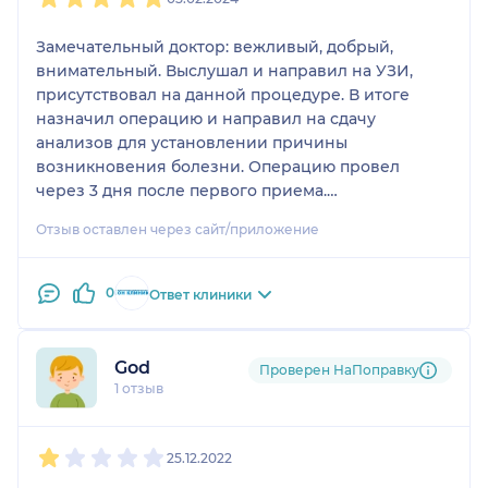
Замечательный доктор: вежливый, добрый,
внимательный. Выслушал и направил на УЗИ,
присутствовал на данной процедуре. В итоге
назначил операцию и направил на сдачу
анализов для установлении причины
возникновения болезни. Операцию провел
через 3 дня после первого приема.
Великолепный доктор, очень заботливый. Я
Отзыв оставлен через сайт/приложение
безумно довольна. Однозначно рекомендую!!!
Спасибо Вам, Анатолий Николаевич!
0
Ответ клиники
God
Проверен НаПоправку
1 отзыв
1
2
3
4
5
25.12.2022