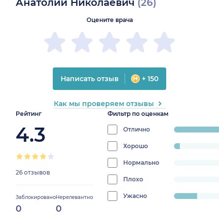
Анатолий Николаевич
(26)
Оцените врача
Написать отзыв
+ 150
Как мы проверяем отзывы
Рейтинг
Фильтр по оценкам
4.3
Отлично
progress:
80.769230769230
Хорошо
progress:
3.8461538461538463%
Нормально
progress:
26 отзывов
0%
Плохо
progress:
0%
Ужасно
progress:
Заблокировано
Нерелевантно
0
0
15.384615384615385%