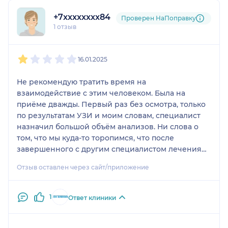
+7xxxxxxxx84
Проверен НаПоправку
1 отзыв
1
2
3
4
5
16.01.2025
Не рекомендую тратить время на
взаимодействие с этим человеком. Была на
приёме дважды. Первый раз без осмотра, только
по результатам УЗИ и моим словам, специалист
назначил большой объём анализов. Ни слова о
том, что мы куда-то торопимся, что после
завершенного с другим специалистом лечения
что-то нужно. Нет, отдыхаем и сдаем анализы. Я
Отзыв оставлен через сайт/приложение
даже спросила в какие дни цикла нужно анализы
репродуктивной системы сдать и он мне
подписал дни. Я всё сдала. И что же случилось?
1
Ответ клиники
Пришла на приём повторно, где в грубой форме
услышала, что сдавать там, где сдавала я, было
нельзя, что сдавать надо было срочно. При этом