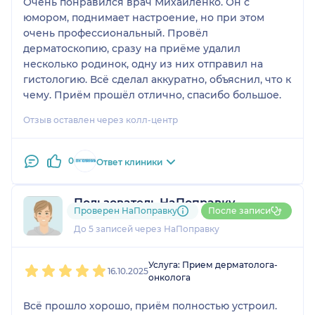
Очень понравился врач Михайленко. Он с
юмором, поднимает настроение, но при этом
очень профессиональный. Провёл
дерматоскопию, сразу на приёме удалил
несколько родинок, одну из них отправил на
гистологию. Всё сделал аккуратно, объяснил, что к
чему. Приём прошёл отлично, спасибо большое.
Отзыв оставлен через колл-центр
0
Ответ клиники
Пользователь НаПоправку
Проверен НаПоправку
После записи
1 отзыв
До 5 записей через НаПоправку
1
2
3
4
5
Услуга: Прием дерматолога-
16.10.2025
онколога
Всё прошло хорошо, приём полностью устроил.