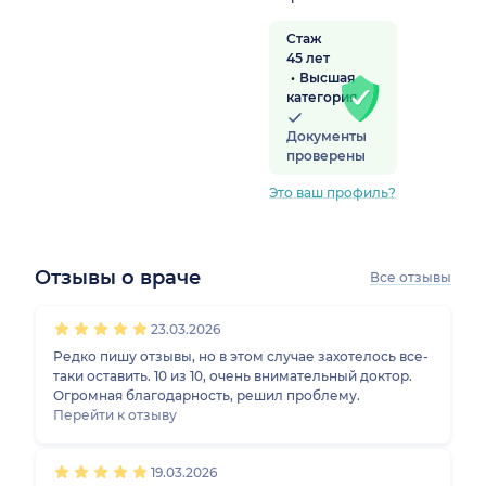
Стаж
45 лет
Высшая
категория
Документы
проверены
Это ваш профиль?
Отзывы о враче
Все отзывы
1
2
3
4
5
1
2
3
4
5
1
2
3
4
5
1
2
3
4
5
23.03.2026
Редко пишу отзывы, но в этом случае захотелось все-
таки оставить. 10 из 10, очень внимательный доктор.
Огромная благодарность, решил проблему.
Перейти к отзыву
19.03.2026