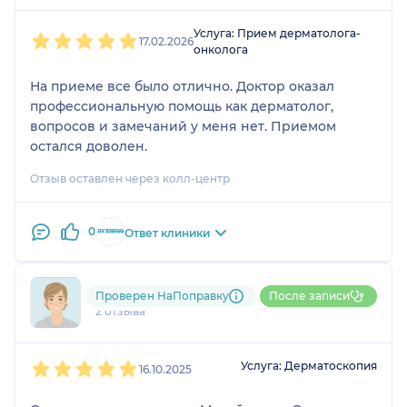
1
2
3
4
5
Услуга: Прием дерматолога-
17.02.2026
онколога
На приеме все было отлично. Доктор оказал
профессиональную помощь как дерматолог,
вопросов и замечаний у меня нет. Приемом
остался доволен.
Отзыв оставлен через колл-центр
0
Ответ клиники
790....@....ru
Проверен НаПоправку
После записи
2 отзыва
1
2
3
4
5
Услуга: Дерматоскопия
16.10.2025