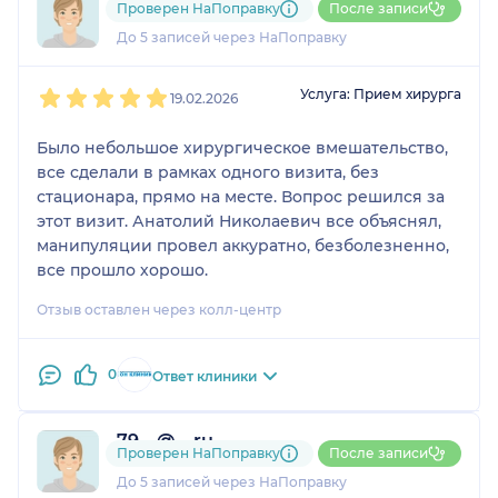
Проверен НаПоправку
После записи
1 отзыв
До 5 записей через НаПоправку
1
2
3
4
5
Услуга: Прием хирурга
19.02.2026
Было небольшое хирургическое вмешательство,
все сделали в рамках одного визита, без
стационара, прямо на месте. Вопрос решился за
этот визит. Анатолий Николаевич все объяснял,
манипуляции провел аккуратно, безболезненно,
все прошло хорошо.
Отзыв оставлен через колл-центр
0
Ответ клиники
79....@....ru
Проверен НаПоправку
После записи
1 отзыв
До 5 записей через НаПоправку