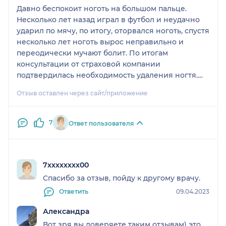
Давно беспокоит ноготь на большом пальце.
Несколько лет назад играл в футбол и неудачно
ударил по мячу, по итогу, оторвался ноготь, спустя
несколько лет ноготь вырос неправильно и
переодически мучают болит. По итогам
консультации от страховой компании
подтвердилась необходимость удаления ногтя.
Записали на прием к данному врачу. Было
Отзыв оставлен через сайт/приложение
предложено вечернее время приема, а именно в
20:30, так как тянуть не хотелось, то согласился на
данное время. В 20:00 поступил звонок от
7
Ответ пользователя
администрации с просьбой подтвердить прием и
по возможности приехать пораньше, так как
доктор свободен. Я приехал в клинику в 20:20, 5
минут оформлялся на ресепшене, а после мне
7xxxxxxxx00
сказали номер кабинета и я пошел к специалисту.
Спасибо за отзыв, пойду к другому врачу.
Чтобы сэкономить время предложили взять вещи
Ответить
09.04.2023
с собой. Я поднялся на нужный этаж и постучался
в кабинет. Открыл дверь со словам
Александра
«Здравствуйте, можно ?» на что доктор в грубой
Вот зря вы доверяете таким отзывам) это