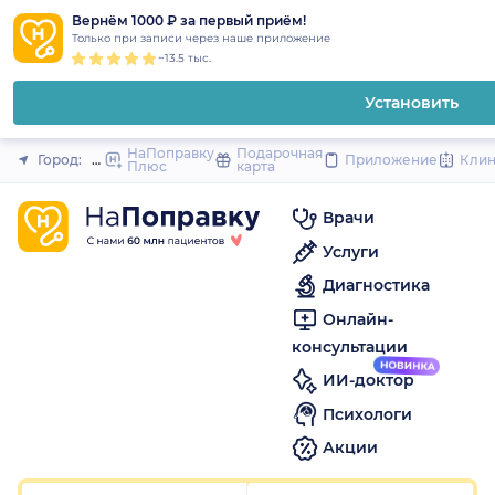
1
2
3
4
5
1
2
3
4
5
1
2
3
4
5
to
Вернём 1000 ₽ за первый приём!
Закрыть
Только при записи через наше приложение
content
~13.5 тыс.
Установить
НаПоправку
Подарочная
Город:
Москва
Приложение
Кли
Плюс
карта
Врачи
Услуги
Диагностика
Онлайн-
консультации
ИИ-доктор
Психологи
Акции