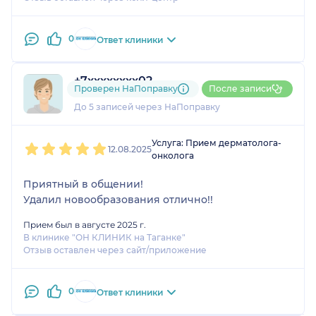
0
Ответ клиники
+7xxxxxxxx02
Проверен НаПоправку
После записи
1 отзыв
До 5 записей через НаПоправку
1
2
3
4
5
Услуга: Прием дерматолога-
12.08.2025
онколога
Приятный в общении!
Удалил новообразования отлично!!
Прием был в августе 2025 г.
В клинике "ОН КЛИНИК на Таганке"
Отзыв оставлен через сайт/приложение
0
Ответ клиники