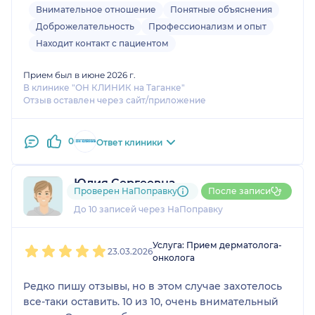
Внимательное отношение
Понятные объяснения
Доброжелательность
Профессионализм и опыт
Находит контакт с пациентом
Прием был в июне 2026 г.
В клинике "ОН КЛИНИК на Таганке"
Отзыв оставлен через сайт/приложение
0
Ответ клиники
Юлия Сергеевна
Проверен НаПоправку
После записи
3 отзыва
и
1 оценка
До 10 записей через НаПоправку
1
2
3
4
5
Услуга: Прием дерматолога-
23.03.2026
онколога
Редко пишу отзывы, но в этом случае захотелось
все-таки оставить. 10 из 10, очень внимательный