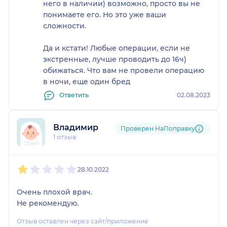
него в наличии) возможно, просто вы не
попросил его остановиться и объяснить его
понимаете его. Но это уже ваши
поведение на что последовала фраза «нам нечего
сложности.
с вами обсуждать». Такого хамства я еще никогда
не видел. По итогу, потраченное время,
Да и кстати! Любые операции, если не
испорченное настроение и хамское отношения
экстренные, лучше проводить до 16ч)
специалиста с ничего.
обижаться. Что вам не провели операцию
в ночи, еще один бред
Никому не советую данного специалиста,
Ответить
02.08.2023
желания качественно делать свою работу нет от
слова совсем, есть лишь желание как можно
скорее уйти домой. Боюсь, что было бы с моим
Владимир
Проверен НаПоправку
больным ногтем, если бы во время операции
1 отзыв
доктор также бы спешил домой.
1
2
3
4
5
28.10.2022
Очень плохой врач.
Не рекомендую.
Отзыв оставлен через сайт/приложение