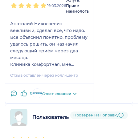
Услуга:
19.03.2026
Прием
маммолога
Анатолий Николаевич
вежливый, сделал все, что надо.
Все объяснил понятно, проблему
удалось решить, он назначил
следующий приём через два
месяца.
Клиника комфортная, мне
понравилась.
Отзыв оставлен через колл-центр
0
Ответ клиники
Проверен НаПоправку
Пользователь НаПоправку
1
2
3
4
5