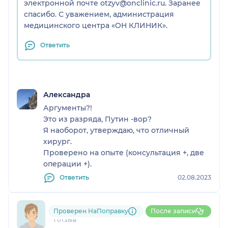
электронной почте otzyv@onclinic.ru. Заранее
спасибо. С уважением, администрация
медицинского центра «ОН КЛИНИК».
Ответить
Александра
Аргументы?!
Это из разряда, Путин -вор?
Я наоборот, утверждаю, что отличный
хирург.
Проверено на опыте (консультация +, две
операции +).
Ответить
02.08.2023
Зульфия
Проверен НаПоправку
После записи
1 отзыв