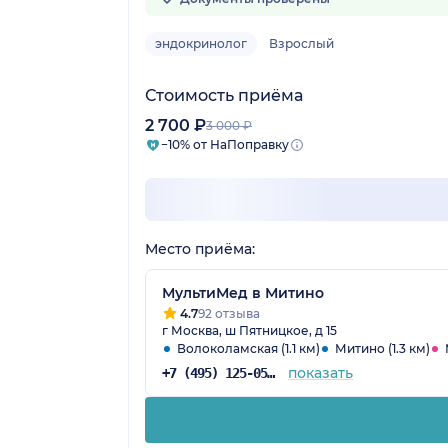
эндокринолог
Взрослый
Стоимость приёма
2 700 ₽
3 000 ₽
−10% от НаПоправку
Место приёма:
МультиМед в Митино
4.7
92 отзыва
г Москва, ш Пятницкое, д 15
Волоколамская (1.1 км)
Митино (1.3 км)
показать
+7 (495) 125-05-74