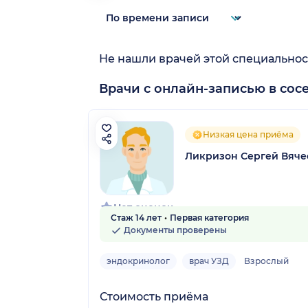
Не нашли врачей этой специальнос
Врачи с онлайн-записью в сос
Низкая цена приёма
Ликризон Сергей Вяче
Нет оценок
Стаж 14 лет
Первая категория
Документы проверены
эндокринолог
врач УЗД
Взрослый
Стоимость приёма