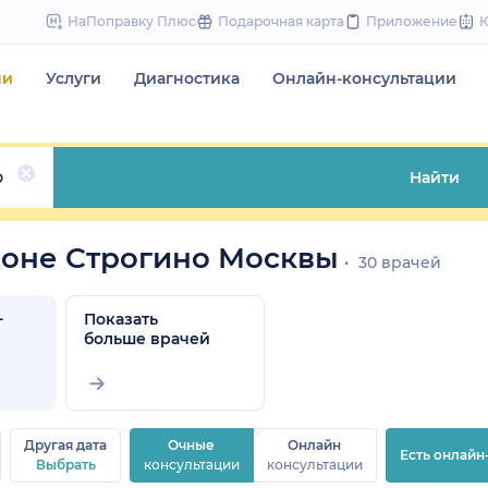
to
НаПоправку Плюс
Подарочная карта
Приложение
content
чи
Услуги
Диагностика
Онлайн-консультации
о
Найти
йоне Строгино Москвы
30 врачей
-
Показать
больше врачей
Другая дата
Очные
Онлайн
Есть онлайн
Выбрать
консультации
консультации