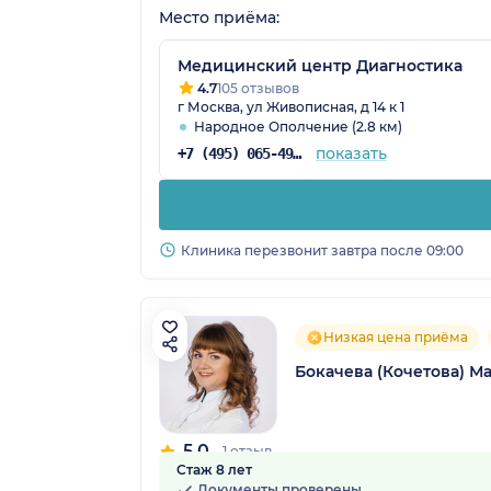
Место приёма:
Медицинский центр Диагностика
4.7
105 отзывов
г Москва, ул Живописная, д 14 к 1
Народное Ополчение (2.8 км)
показать
+7 (495) 065-49-36
Клиника перезвонит завтра после 09:00
Низкая цена приёма
Бокачева (Кочетова) М
5.0
1 отзыв
Стаж 8 лет
Документы проверены