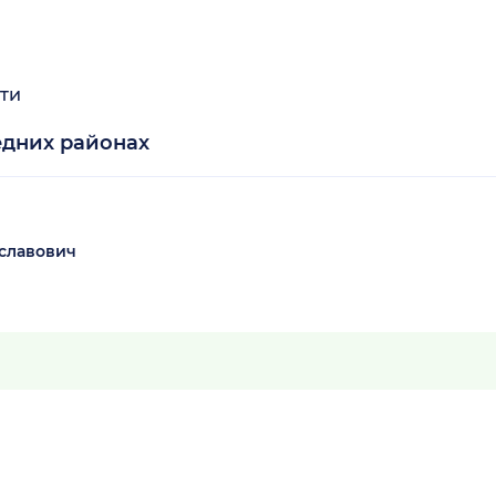
ти
едних районах
славович