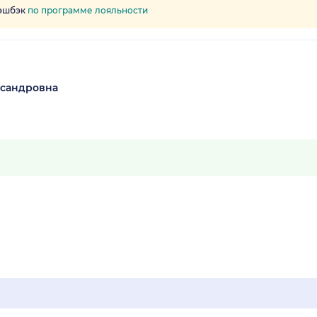
кэшбэк
по программе лояльности
ксандровна