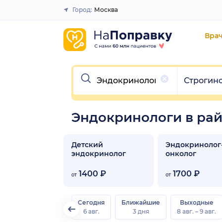
Город:
Москва
Закрыть
Вра
Очистить
Очистить
Строгин
Эндокринологи в ра
Детский
Эндокринолог
эндокринолог
онколог
1400 ₽
1700 ₽
от
от
Сегодня
Ближайшие
Выходные
6 авг.
3 дня
8 авг. – 9 авг.