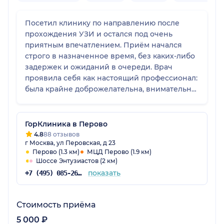
Посетил клинику по направлению после
прохождения УЗИ и остался под очень
приятным впечатлением. Приём начался
строго в назначенное время, без каких-либо
задержек и ожиданий в очереди. Врач
проявила себя как настоящий профессионал:
была крайне доброжелательна, внимательно
выслушала мои опасения и подробно
ответила на каждый вопрос, даже самый
дотошный. После консультации у меня на
ГорКлиника в Перово
руках оказался четкий план действий и
4.8
88 отзывов
г Москва, ул Перовская, д 23
много полезной информации по состоянию
Перово (1.3 км)
МЦД Перово (1.9 км)
здоровья.
Шоссе Энтузиастов (2 км)
показать
+7 (495) 085-26-21
Стоимость приёма
5 000 ₽