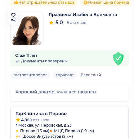
Нет отрицательных отзывов
Низкая цена приёма
другая история). Сергей Иванович, вы чудо-
доктор, очень внимательный и чуткий,
Яралиева Изабела Бремовна
благодарю за то, что поставили меня на ноги!
5.0
9 отзывов
Если вы идите к Сергею Ивановичу, то будьте
уверены, что все будет хорошо!
Стаж 11 лет
Документы проверены
гастроэнтеролог
терапевт
Взрослый
Хороший доктор, учла все нюансы
ГорКлиника в Перово
4.8
88 отзывов
г Москва, ул Перовская, д 23
Перово (1.3 км)
МЦД Перово (1.9 км)
Шоссе Энтузиастов (2 км)