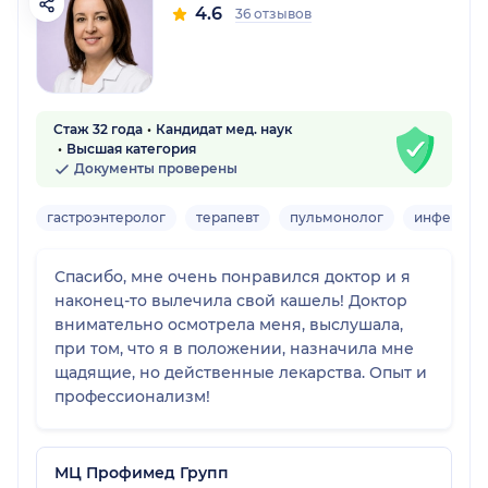
4.6
36 отзывов
Стаж 32 года
Кандидат мед. наук
Высшая категория
Документы проверены
гастроэнтеролог
терапевт
пульмонолог
инфекцио
Спасибо, мне очень понравился доктор и я
наконец-то вылечила свой кашель! Доктор
внимательно осмотрела меня, выслушала,
при том, что я в положении, назначила мне
щадящие, но действенные лекарства. Опыт и
профессионализм!
МЦ Профимед Групп