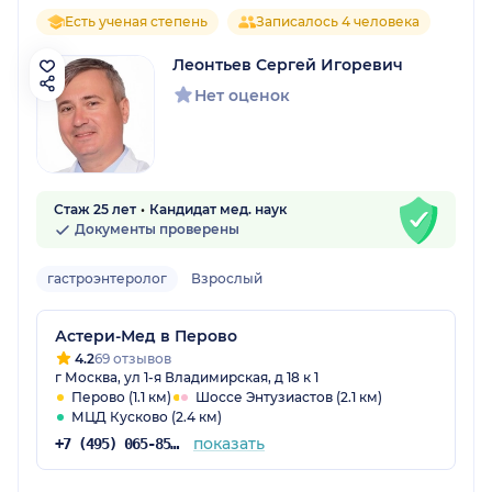
Есть ученая степень
Записалось 4 человека
Леонтьев Сергей Игоревич
Нет оценок
Стаж 25 лет
Кандидат мед. наук
Документы проверены
гастроэнтеролог
Взрослый
Астери-Мед в Перово
4.2
69 отзывов
г Москва, ул 1-я Владимирская, д 18 к 1
Перово (1.1 км)
Шоссе Энтузиастов (2.1 км)
МЦД Кусково (2.4 км)
показать
+7 (495) 065-85-47