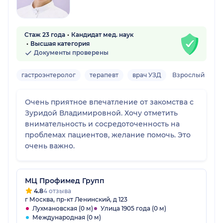
Стаж 23 года
Кандидат мед. наук
Высшая категория
Документы проверены
гастроэнтеролог
терапевт
врач УЗД
Взрослый
Очень приятное впечатление от закомства с
Зуридой Владимировной. Хочу отметить
внимательность и сосредоточенность на
проблемах пациентов, желание помочь. Это
очень важно.
МЦ Профимед Групп
4.8
4 отзыва
г Москва, пр-кт Ленинский, д 123
Лухмановская (0 м)
Улица 1905 года (0 м)
Международная (0 м)