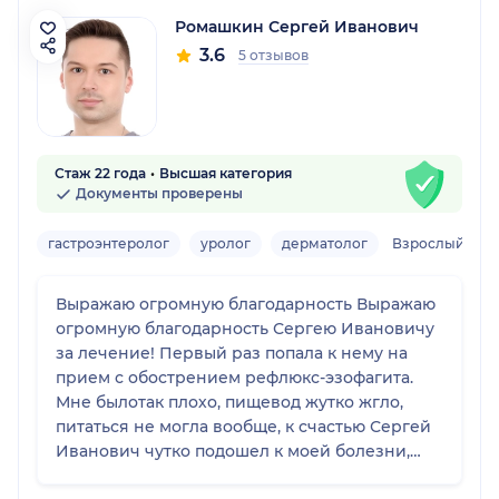
Ромашкин Сергей Иванович
3.6
5 отзывов
Стаж 22 года
Высшая категория
Документы проверены
гастроэнтеролог
уролог
дерматолог
Взрослый
Выражаю огромную благодарность Выражаю
огромную благодарность Сергею Ивановичу
за лечение! Первый раз попала к нему на
прием с обострением рефлюкс-эзофагита.
Мне былотак плохо, пищевод жутко жгло,
питаться не могла вообще, к счастью Сергей
Иванович чутко подошел к моей болезни,
назначил лечение и уже на 3 день приема