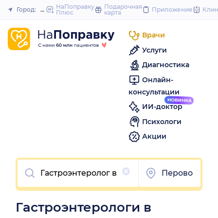
to
НаПоправку
Подарочная
Город:
Москва
Приложение
Кли
Плюс
карта
Закрыть
content
Врачи
Услуги
Диагностика
Онлайн-
консультации
ИИ-доктор
Психологи
Акции
Очистить
Перово
Гастроэнтерологи в