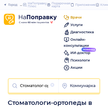
to
НаПоправку
Подарочная
Город:
Москва
Приложение
Кли
Плюс
карта
Закрыть
content
Врачи
Услуги
Диагностика
Онлайн-
консультации
ИИ-доктор
Психологи
Акции
Очистить
Коммунарка
Стоматологи-ортопеды в