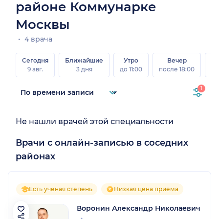
районе Коммунарке
Москвы
4 врача
Сегодня
Ближайшие
Утро
Вечер
В
9 авг.
3 дня
до 11:00
после 18:00
8 а
1
Не нашли врачей этой специальности
Врачи с онлайн-записью в соседних
районах
Есть ученая степень
Низкая цена приёма
Воронин Александр Николаевич