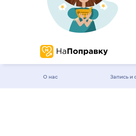
О нас
Запись и 
О компании
Наша
Проверенн
история
Карьера
информаци
Миссия и ценности
о врачах и 
Отзывы о нас
Пресса
Честные от
Редакция
Контакты
Бонусная п
Поддержка
пользовате