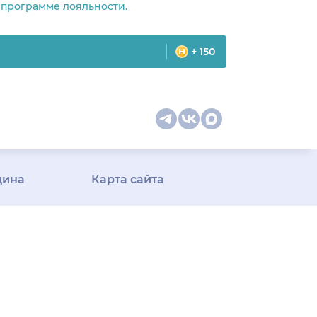
о
программе лояльности.
+ 150
цина
Карта сайта
оманда
Специальности врачей
телемед-
Медицинская
ши
диагностика
ак следим
Медицинские услуги
м
Подписка
Профили врачей
у Плюс»
Профили клиник
Все
ицина для
города