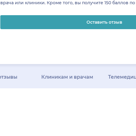
врача или клиники. Кроме того, вы получите 150 баллов п
Оставить отзыв
отзывы
Клиникам и врачам
Телемеди
ая
Привлечение
О клинике
К
я
пациентов
Регистрация
Вакансии в 
клиниках
клиник
Регистрация
клинике
На
зывы
врачей
Все сервисы для
технологии
К
рограмма
клиник
Блог для клиник
за качество
Клиенты и кейсы
«НаПоправк
лей
Правила модерации
Онлайн-мед