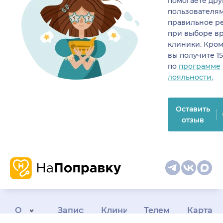
помогаете др
пользователя
правильное р
при выборе в
клиники. Кром
вы получите 1
по
программе
лояльности.
Оставить
отзыв
О
Запись
Клиникам
Телемедицина
Карта