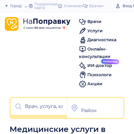
to
Подарочная
Город:
Нижняя Тура
Клиникам
Врачам
Вход 
карта
Закрыть
content
Врачи
Услуги
Диагностика
Онлайн-
консультации
ИИ-доктор
Психологи
Акции
Медицинские услуги в