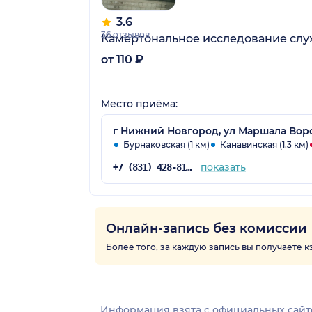
3.6
36 отзывов
Камертональное исследование слу
от 110 ₽
Место приёма:
г Нижний Новгород, ул Маршала Воро
Бурнаковская (1 км)
Канавинская (1.3 км)
показать
+7 (831) 428-81-88
Онлайн-запись без комиссии
Более того, за каждую запись вы получаете 
Информация взята c официальных сайт