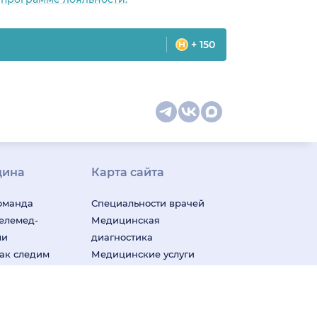
+ 150
цина
Карта сайта
оманда
Специальности врачей
телемед-
Медицинская
ши
диагностика
ак следим
Медицинские услуги
м
Подписка
Профили врачей
у Плюс»
Профили клиник
Все
ицина для
города