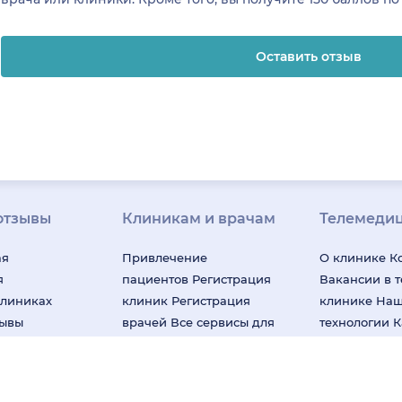
Оставить отзыв
отзывы
Клиникам и врачам
Телемеди
ая
Привлечение
О клинике
К
я
пациентов
Регистрация
Вакансии в 
клиниках
клиник
Регистрация
клинике
На
зывы
врачей
Все сервисы для
технологии
К
рограмма
клиник
Блог для клиник
за качество
Клиенты и кейсы
«НаПоправк
лей
Правила модерации
Онлайн-мед