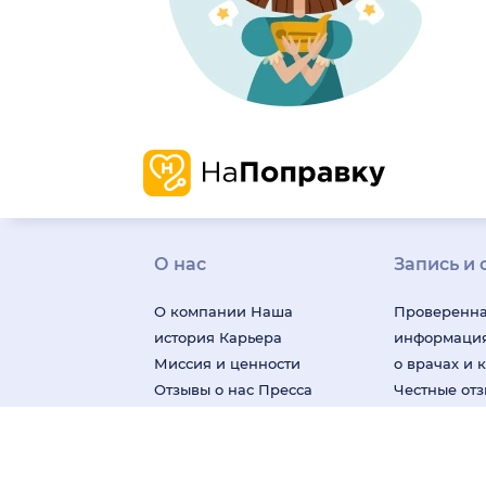
О нас
Запись и 
О компании
Наша
Проверенн
история
Карьера
информаци
Миссия и ценности
о врачах и 
Отзывы о нас
Пресса
Честные от
Редакция
Контакты
Бонусная п
Поддержка
пользовате