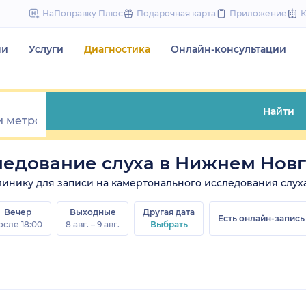
to
НаПоправку Плюс
Подарочная карта
Приложение
content
чи
Услуги
Диагностика
Онлайн-консультации
Найти
ледование слуха в Нижнем Нов
 клинику для записи на камертонального исследования слуха
Вечер
Выходные
Другая дата
Есть онлайн-запись
осле 18:00
8 авг. – 9 авг.
Выбрать