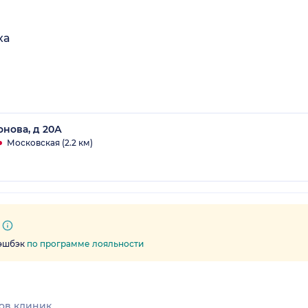
ха
нова, д 20А
Московская (2.2 км)
кэшбэк
по программе лояльности
ов клиник