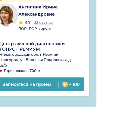
Антипина Ирина
Сув
Александровна
4
ЛОР
4.7
33 отзыва
ЛОР, ЛОР-хирург
Центр лучевой диагностики
ТОНУС ПРЕМИУМ
Клиника Ал
Краснодонц
Нижегородская обл, г Нижний
Новгород, ул Большая Покровская, д
г Нижний Новг
62/5
19 к 1
Горьковская (700 м)
Парк культур
Записаться на прием
+ 100
Записатьс