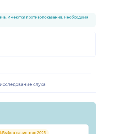
рача. Имеются противопоказания. Необходима
исследование слуха
Выбор пациентов 2025
Выбор пацие