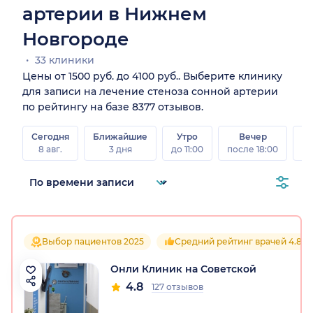
артерии в Нижнем
Новгороде
33 клиники
Цены от 1500 руб. до 4100 руб.. Выберите клинику
для записи на лечение стеноза сонной артерии
по рейтингу на базе 8377 отзывов.
Сегодня
Ближайшие
Утро
Вечер
В
8 авг.
3 дня
до 11:00
после 18:00
8 а
Выбор пациентов 2025
Средний рейтинг врачей 4.8
Онли Клиник на Советской
4.8
127 отзывов