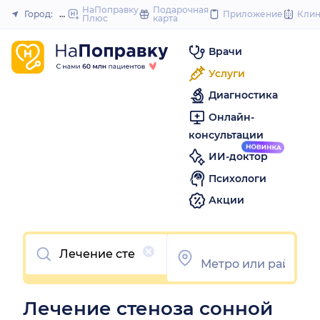
to
НаПоправку
Подарочная
Город:
Нижний Новгород
Приложение
Кли
Плюс
карта
Закрыть
content
Врачи
Услуги
Диагностика
Онлайн-
консультации
ИИ-доктор
Психологи
Акции
Очистить
Лечение стеноза сонной